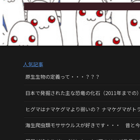
人気記事
原生生物の定義って・・・？？？
日本で発掘された主な恐竜の化石（2011年までの
ヒグマはナマケグマより弱いの？ ナマケグマがト
海生爬虫類モササウルスが好きです・・・ 昔と