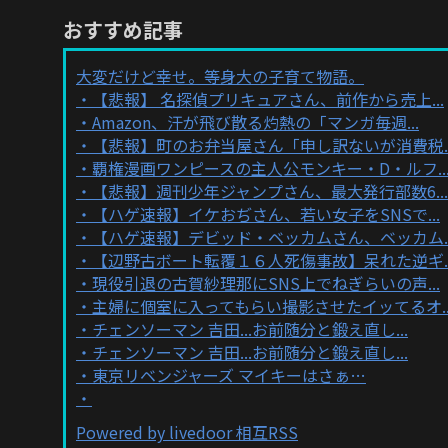
おすすめ記事
大変だけど幸せ。等身大の子育て物語。
【悲報】 名探偵プリキュアさん、前作から売上...
Amazon、汗が飛び散る灼熱の「マンガ毎週...
【悲報】町のお弁当屋さん「申し訳ないが消費税..
覇権漫画ワンピースの主人公モンキー・D・ルフ..
【悲報】週刊少年ジャンプさん、最大発行部数6...
【ハゲ速報】イケおぢさん、若い女子をSNSで...
【ハゲ速報】デビッド・ベッカムさん、ベッカム..
【辺野古ボート転覆１６人死傷事故】呆れた逆ギ..
現役引退の古賀紗理那にSNS上でねぎらいの声...
主婦に個室に入ってもらい撮影させたイッてるオ..
チェンソーマン 吉田...お前随分と鍛え直し...
チェンソーマン 吉田...お前随分と鍛え直し...
東京リベンジャーズ マイキーはさぁ…
Powered by livedoor 相互RSS