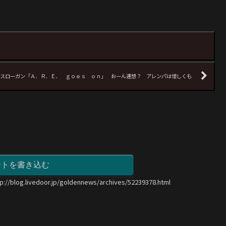
スローガン「Ａ．Ｒ．Ｅ． ｇｏｅｓ ｏｎ」 おーん連想？ アレンパは惜しくも
ントを書き込む
tp://blog.livedoor.jp/goldennews/archives/52239378.html