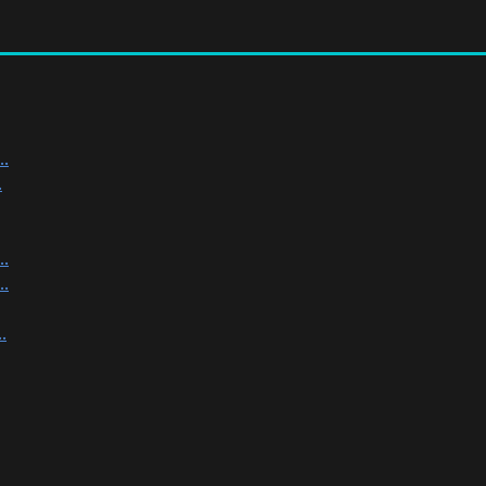
.
.
.
.
.