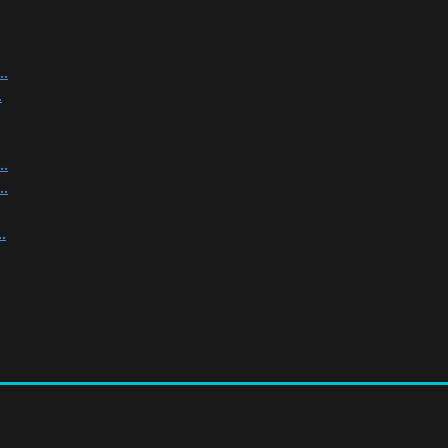
.
.
.
.
.