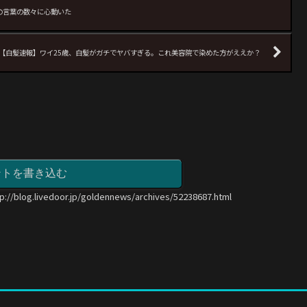
の言葉の数々に心動いた
【白髪速報】ワイ25歳、白髪がガチでヤバすぎる。これ美容院で染めた方がええか？
ントを書き込む
tp://blog.livedoor.jp/goldennews/archives/52238687.html