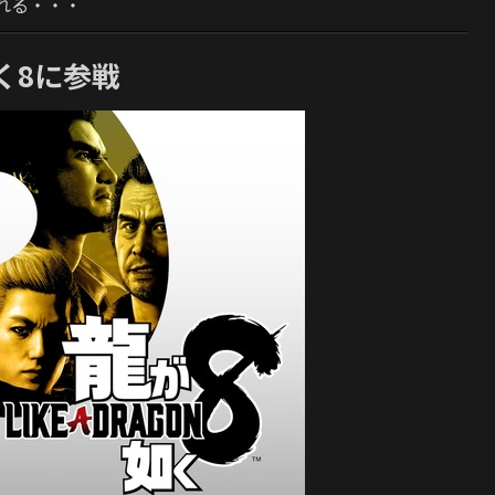
れる・・・
く8に参戦