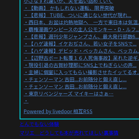
小さなすれ違いが、夫を追い詰めていく
【動画】 かもしれない運転、限界突破
【悲報】 TUBE、ついに通じない世代が現れ...
西日本、お盆は灼熱地獄へ 一方で東日本は気温..
覇権漫画ワンピースの主人公モンキー・D・ルフ..
【悲報】週刊少年ジャンプさん、最大発行部数6...
【ハゲ速報】イケおぢさん、若い女子をSNSで...
【ハゲ速報】デビッド・ベッカムさん、ベッカム..
【辺野古ボート転覆１６人死傷事故】呆れた逆ギ..
現役引退の古賀紗理那にSNS上でねぎらいの声...
主婦に個室に入ってもらい撮影させたイッてるオ..
チェンソーマン 吉田...お前随分と鍛え直し...
チェンソーマン 吉田...お前随分と鍛え直し...
東京リベンジャーズ マイキーはさぁ…
Powered by livedoor 相互RSS
とんでもない体験
マリエ どうしても本が売れてほしい裏事情