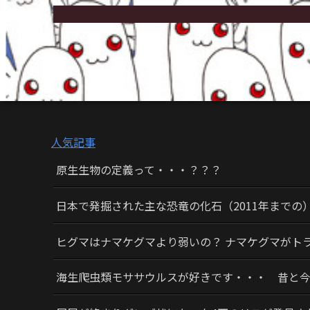
人気記事
原生生物の定義って・・・？？？
日本で発掘された主な恐竜の化石（2011年までの
ヒグマはナマケグマより弱いの？ ナマケグマがト
海生爬虫類モササウルスが好きです・・・ 昔と