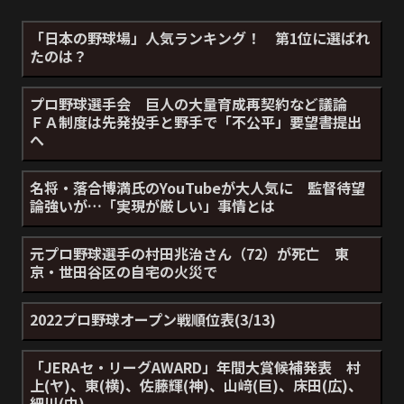
「日本の野球場」人気ランキング！ 第1位に選ばれ
たのは？
プロ野球選手会 巨人の大量育成再契約など議論
ＦＡ制度は先発投手と野手で「不公平」要望書提出
へ
名将・落合博満氏のYouTubeが大人気に 監督待望
論強いが…「実現が厳しい」事情とは
元プロ野球選手の村田兆治さん（72）が死亡 東
京・世田谷区の自宅の火災で
2022プロ野球オープン戦順位表(3/13)
「JERAセ・リーグAWARD」年間大賞候補発表 村
上(ヤ)、東(横)、佐藤輝(神)、山﨑(巨)、床田(広)、
細川(中)