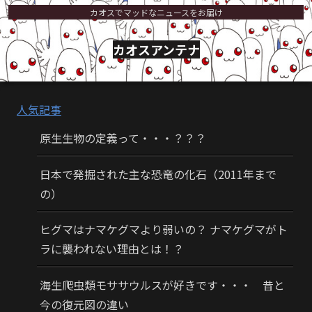
カオスでマッドなニュースをお届け
カオスアンテナ
人気記事
原生生物の定義って・・・？？？
日本で発掘された主な恐竜の化石（2011年まで
の）
ヒグマはナマケグマより弱いの？ ナマケグマがト
ラに襲われない理由とは！？
海生爬虫類モササウルスが好きです・・・ 昔と
今の復元図の違い