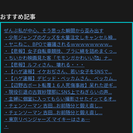
おすすめ記事
ぜんぶ私が中心、そう思った瞬間から歪み出す
少年ジャンプのグッズを大量注文しキャンセル繰...
ヤニねこ、BPOで審議されるｗｗｗｗｗｗｗｗ...
【悲報】女子自転車競技、ブラに綿を詰めまくっ...
ちいかわ映画見た客「モモンガかわいい🥰」ナ...
【悲報】ルフィさん、壊れる・・・
【ハゲ速報】イケおぢさん、若い女子をSNSで...
【ハゲ速報】デビッド・ベッカムさん、ベッカム...
【辺野古ボート転覆１６人死傷事故】呆れた逆ギ...
現役引退の古賀紗理那にSNS上でねぎらいの声...
主婦に個室に入ってもらい撮影させたイッてるオ...
チェンソーマン 吉田...お前随分と鍛え直し...
チェンソーマン 吉田...お前随分と鍛え直し...
東京リベンジャーズ マイキーはさぁ…