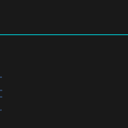
.
.
.
.