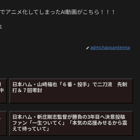
でアニメ化してしまったAI動画がこちら！！！
よ
admchaosantenna
初
日本ハム・山崎福也「６番・投手」で二刀流 先制
中
打＆７回零封
え
日本ハム・新庄剛志監督が勝負の3年目へ決意投稿
ファン「一生ついてく」「本気の応援みせるから震
えて待っていて」