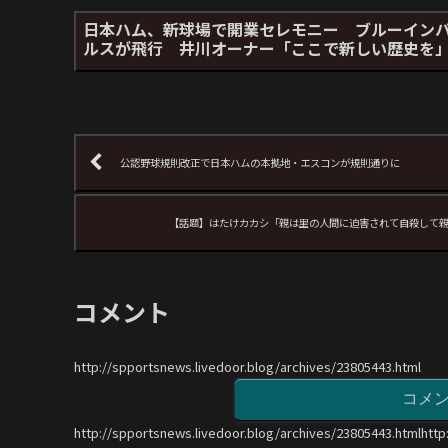
日本ハム、新球場で開業セレモニー ブルーイン
ルスが飛行 井川オーナー「ここで新しい歴史を
公認野球規則改正で日本ハムの本拠地・エスコンが規則通りに
【話題】はたけカカシ「親は里の人間に迫害されて自殺して
コメント
http://spportsnews.livedoor.blog/archives/23805443.html
コメ
http://spportsnews.livedoor.blog/archives/23805443.htmlhttp