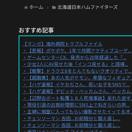
ホーム
北海道日本ハムファイターズ
おすすめ記事
【マンガ】海外病院トラブルファイル
【悲報】ポケポケ、1年で月間アクティブユーザ...
ゲームセンターCX、発売から20年経過した「...
少女2人にAV見せた後「インコ見せる」と誘導...
【衝撃】ドラクエ6をとんでもないクオリティで...
【超画像】あの人気ポケモン、卑猥なフィギュア..
【ハゲ速報】イケおぢさん、若い女子をSNSで...
【ハゲ速報】デビッド・ベッカムさん、ベッカム..
【辺野古ボート転覆１６人死傷事故】呆れた逆ギ..
現役引退の古賀紗理那にSNS上でねぎらいの声...
主婦に個室に入ってもらい撮影させたイッてるオ..
チェンソーマン 吉田...お前随分と鍛え直し...
チェンソーマン 吉田...お前随分と鍛え直し...
東京リベンジャーズ マイキーはさぁ…