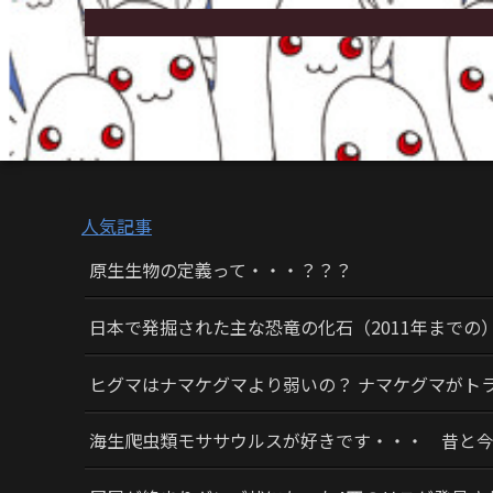
人気記事
原生生物の定義って・・・？？？
日本で発掘された主な恐竜の化石（2011年までの
ヒグマはナマケグマより弱いの？ ナマケグマがト
海生爬虫類モササウルスが好きです・・・ 昔と