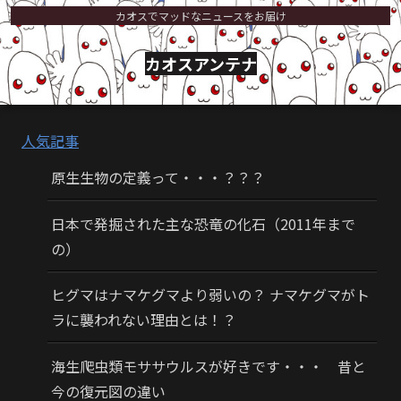
カオスでマッドなニュースをお届け
カオスアンテナ
人気記事
原生生物の定義って・・・？？？
日本で発掘された主な恐竜の化石（2011年まで
の）
ヒグマはナマケグマより弱いの？ ナマケグマがト
ラに襲われない理由とは！？
海生爬虫類モササウルスが好きです・・・ 昔と
今の復元図の違い