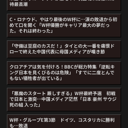
待最高潮
C・ロナウド、やはり最後のW杯に…涙の敗退から初
めて口を開く「W杯優勝がキャリア最大の夢だっ
た。それは終わった」
「守備は豆腐のカスだ！」タイとの大一番を痛恨ド
ローで終えた中国代表に母国メディアが嘆き節
クロアチアは気を付けろ！BBCが総力特集「逆転キ
ング日本を見くびるのは危険」「すでに二度とんで
もない犠牲者が出ている」
「悪魔のスタート 厳しすぎる」W杯最終予選 初戦
で日本と激突…中国メディア茫然「日本 豪州 サウジ
死の組 入った」
W杯・グループE第3節 ドイツ、コスタリカに勝利
も…敗退