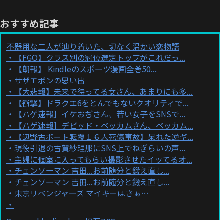
おすすめ記事
不器用な二人が辿り着いた、切なく温かい恋物語
【FGO】クラス別の冠位選定トップがこれだっ...
【朗報】 Kindleのスポーツ漫画全巻50...
サザエボンの思い出
【大悲報】未来で待ってる女さん、あまりにも多...
【衝撃】ドラクエ6をとんでもないクオリティで...
【ハゲ速報】イケおぢさん、若い女子をSNSで...
【ハゲ速報】デビッド・ベッカムさん、ベッカム...
【辺野古ボート転覆１６人死傷事故】呆れた逆ギ...
現役引退の古賀紗理那にSNS上でねぎらいの声...
主婦に個室に入ってもらい撮影させたイッてるオ...
チェンソーマン 吉田...お前随分と鍛え直し...
チェンソーマン 吉田...お前随分と鍛え直し...
東京リベンジャーズ マイキーはさぁ…