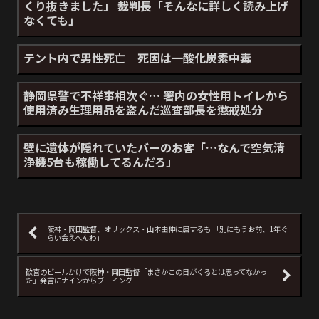
くり抜きました」 裁判長「そんなに詳しく読み上げ
なくても」
テント内で男性死亡 死因は一酸化炭素中毒
静岡県警で不祥事相次ぐ… 署内の女性用トイレから
使用済み生理用品を盗んだ巡査部長を懲戒処分
壁に遺体が隠れていたバーのお客「…なんで空気清
浄機5台も稼働してるんだろ」
阪神・岡田監督、オリックス・山本由伸に屈するも 「別にもうお前、1年ぐ
らい会えへんわ」
歓喜のビールかけで阪神・岡田監督「まさかこの日がくるとは思ってなかっ
た」発言にナインからブーイング