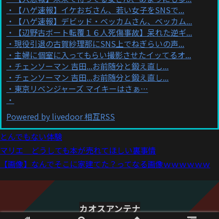
【ハゲ速報】イケおぢさん、若い女子をSNSで...
【ハゲ速報】デビッド・ベッカムさん、ベッカム...
【辺野古ボート転覆１６人死傷事故】呆れた逆ギ...
現役引退の古賀紗理那にSNS上でねぎらいの声...
主婦に個室に入ってもらい撮影させたイッてるオ...
チェンソーマン 吉田...お前随分と鍛え直し...
チェンソーマン 吉田...お前随分と鍛え直し...
東京リベンジャーズ マイキーはさぁ…
Powered by livedoor 相互RSS
とんでもない体験
マリエ どうしても本が売れてほしい裏事情
【画像】なんでそこに家建てた？ってなる画像ｗｗｗｗｗｗ
カオスアンテナ