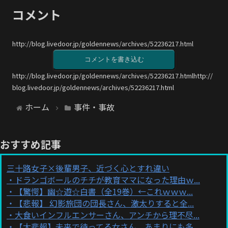
コメント
http://blog.livedoor.jp/goldennews/archives/52236217.html
コメントを書き込む
http://blog.livedoor.jp/goldennews/archives/52236217.htmlhttp://
blog.livedoor.jp/goldennews/archives/52236217.html
ホーム
事件・事故
おすすめ記事
三十路女子×後輩男子、近づく心とすれ違い
ドランゴボールのチチが教育ママになった理由ｗ...
【驚愕】幽☆遊☆白書（全19巻）←これｗｗｗ...
【悲報】 幻影旅団の団長さん、激太りすると全...
大食いインフルエンサーさん、アンチから理不尽...
【大悲報】未来で待ってる女さん、あまりにも多...