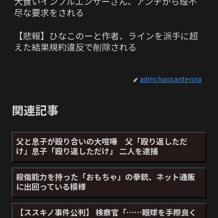
大食いインフルエンサーさん、アンチから理不
尽な要求をされる
【悲報】ひなこのーと作者、ラインを派手に超
えた結果規約違反で削除される
admchaosantenna
関連記事
父と息子が殴り合いの大喧嘩 父「殴り返しただ
け」息子「殴り返しただけ」 二人を逮捕
殺傷能力を持った「おもちゃ」の拳銃、ネット通販
に出回っている模様
【ススキノ事件公判】 検察官「……眼球を手際良く