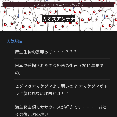
カオスでマッドなニュースをお届け
カオスアンテナ
人気記事
原生生物の定義って・・・？？？
日本で発掘された主な恐竜の化石（2011年まで
の）
ヒグマはナマケグマより弱いの？ ナマケグマがト
ラに襲われない理由とは！？
海生爬虫類モササウルスが好きです・・・ 昔と
今の復元図の違い