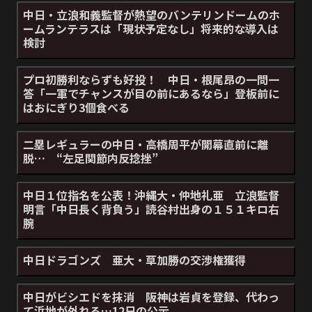
中日・立浪和義監督が熱望のバンテリンドームのホ
ームランテラスは「現状予定なし」将来的な導入は
検討
プロ初勝利ならずも好投！ 中日・根尾昂の一問一
答「一軍でチャンスが目の前にあるなら」登板前に
はおにぎり3個食べる
二塁レギュラーの中日・高橋周平が開幕直前に離
脱… “左足関節内反捻挫”
中日１位指名を公表！沖縄大・仲地礼亜 立浪監督
明言「中日長く背負う」読谷村出身の１５１キロ右
腕
中日ドラゴンズ 亜大・草加勝の交渉権獲得
中日がビシエドを抹消 阪神は岩貞を登録、代わっ
て浜地が外れる…12日の公示