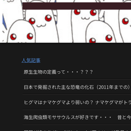
人気記事
原生生物の定義って・・・？？？
日本で発掘された主な恐竜の化石（2011年までの
ヒグマはナマケグマより弱いの？ ナマケグマがト
海生爬虫類モササウルスが好きです・・・ 昔と