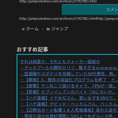
http://jumpsokuhou.com/archives/57927851.html
コメ
http://jumpsokuhou.com/archives/57927851.htmlhttp://jumps
ホーム
ジャンプ
おすすめ記事
それは純愛か、それともストーカー疑惑か
デッドプールの勝利セリフ、酷すぎるｗｗｗｗｗ..
空調服やスポドリを完備していた50代男性、熱...
【朗報】X、既存の収益化プログラムを終了 イ..
【衝撃】ヤニねこで抜けるキャラ、74%が一致...
【悲報】セブンイレブンのバイト「AIにちいか...
【ハゲ速報】イケおぢさん、若い女子をSNSで...
【ハゲ速報】デビッド・ベッカムさん、ベッカム..
【辺野古ボート転覆１６人死傷事故】呆れた逆ギ..
現役引退の古賀紗理那にSNS上でねぎらいの声...