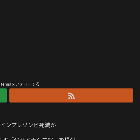
antennaをフォローする
 インプレゾンビ死滅か
れず「ヤサイナシ二郎」を提供