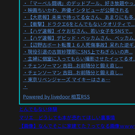
「マーベル闘魂」のデッドプール、好き放題やっ..
映画ちいかわ、声優インタビューが公開される
【大悲報】未来で待ってる女さん、あまりにも多..
【衝撃】ドラクエ6をとんでもないクオリティで...
【ハゲ速報】イケおぢさん、若い女子をSNSで...
【ハゲ速報】デビッド・ベッカムさん、ベッカム..
【辺野古ボート転覆１６人死傷事故】呆れた逆ギ..
現役引退の古賀紗理那にSNS上でねぎらいの声...
主婦に個室に入ってもらい撮影させたイッてるオ..
チェンソーマン 吉田...お前随分と鍛え直し...
チェンソーマン 吉田...お前随分と鍛え直し...
東京リベンジャーズ マイキーはさぁ…
Powered by livedoor 相互RSS
とんでもない体験
マリエ どうしても本が売れてほしい裏事情
【画像】なんでそこに家建てた？ってなる画像ｗｗｗ