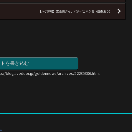
【ハゲ速報】五条悟さん、バチボコハゲる（画像あり）
ントを書き込む
tp://blog.livedoor.jp/goldennews/archives/52235306.html
.