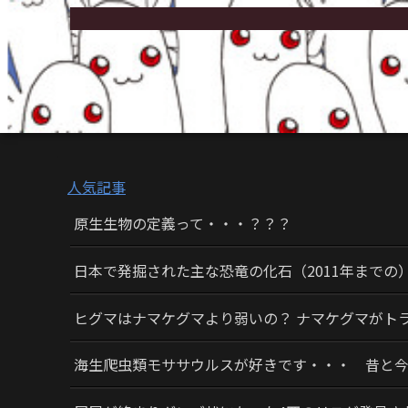
人気記事
原生生物の定義って・・・？？？
日本で発掘された主な恐竜の化石（2011年までの
ヒグマはナマケグマより弱いの？ ナマケグマがト
海生爬虫類モササウルスが好きです・・・ 昔と