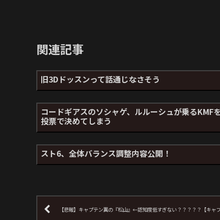
関連記事
旧3Dドッスンって話通じなさそう
コードギアスのソシャゲ、ルルーシュが乗るKMF
投票で決めてしまう
スト6、全体バランス調整内容公開！
【悲報】キャプテン翼の『松山』←認知度低すぎない？？？？？【キャ