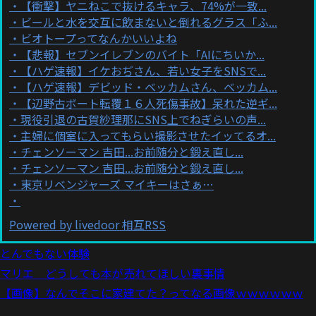
【衝撃】ヤニねこで抜けるキャラ、74%が一致...
ビールと水を交互に飲まないと倒れるグラス「ふ...
ビオトープってなんかいいよね
【悲報】セブンイレブンのバイト「AIにちいか...
【ハゲ速報】イケおぢさん、若い女子をSNSで...
【ハゲ速報】デビッド・ベッカムさん、ベッカム...
【辺野古ボート転覆１６人死傷事故】呆れた逆ギ...
現役引退の古賀紗理那にSNS上でねぎらいの声...
主婦に個室に入ってもらい撮影させたイッてるオ...
チェンソーマン 吉田...お前随分と鍛え直し...
チェンソーマン 吉田...お前随分と鍛え直し...
東京リベンジャーズ マイキーはさぁ…
Powered by livedoor 相互RSS
とんでもない体験
マリエ どうしても本が売れてほしい裏事情
【画像】なんでそこに家建てた？ってなる画像ｗｗｗｗｗｗ