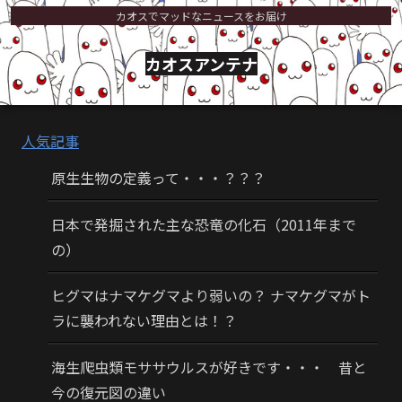
カオスでマッドなニュースをお届け
カオスアンテナ
人気記事
原生生物の定義って・・・？？？
日本で発掘された主な恐竜の化石（2011年まで
の）
ヒグマはナマケグマより弱いの？ ナマケグマがト
ラに襲われない理由とは！？
海生爬虫類モササウルスが好きです・・・ 昔と
今の復元図の違い