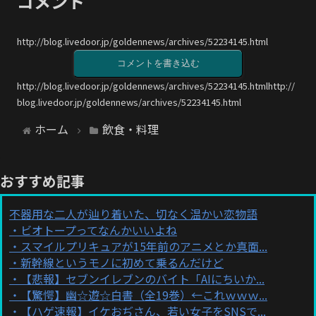
コメント
http://blog.livedoor.jp/goldennews/archives/52234145.html
コメントを書き込む
http://blog.livedoor.jp/goldennews/archives/52234145.htmlhttp://
blog.livedoor.jp/goldennews/archives/52234145.html
ホーム
飲食・料理
おすすめ記事
不器用な二人が辿り着いた、切なく温かい恋物語
ビオトープってなんかいいよね
スマイルプリキュアが15年前のアニメとか真面...
新幹線というモノに初めて乗るんだけど
【悲報】セブンイレブンのバイト「AIにちいか...
【驚愕】幽☆遊☆白書（全19巻）←これｗｗｗ...
【ハゲ速報】イケおぢさん、若い女子をSNSで...