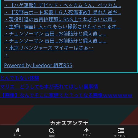
【ハゲ速報】デビッド・ベッカムさん、ベッカム...
【辺野古ボート転覆１６人死傷事故】呆れた逆ギ...
現役引退の古賀紗理那にSNS上でねぎらいの声...
主婦に個室に入ってもらい撮影させたイッてるオ...
チェンソーマン 吉田...お前随分と鍛え直し...
チェンソーマン 吉田...お前随分と鍛え直し...
東京リベンジャーズ マイキーはさぁ…
Powered by livedoor 相互RSS
とんでもない体験
マリエ どうしても本が売れてほしい裏事情
【画像】なんでそこに家建てた？ってなる画像ｗｗｗｗｗｗ
カオスアンテナ
© 2021 カオスアンテナ.
ホーム
トップ
検索
サイドバー