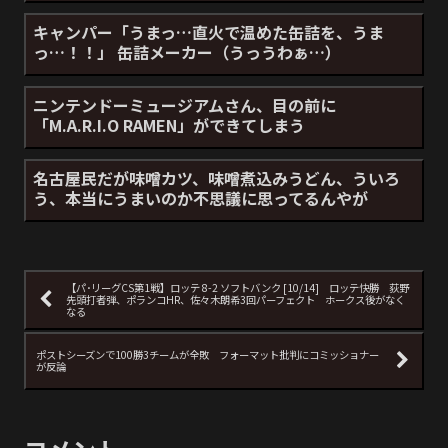
キャンパー「うまっ…直火で温めた缶詰を、うま
っ…！！」 缶詰メーカー（うっうわぁ…）
ニンテンドーミュージアムさん、目の前に
「M.A.R.I.O RAMEN」ができてしまう
名古屋民だが味噌カツ、味噌煮込みうどん、ういろ
う、本当にうまいのか不思議に思ってるんやが
【パ･リーグCS第1戦】ロッテ 8-2 ソフトバンク [10/14] ロッテ快勝 荻野
先頭打者弾、ポランコHR、佐々木朗希3回パーフェクト ホークス後がなく
なる
ポストシーズンで100勝3チームが全敗 フォーマット批判にコミッショナー
が反論