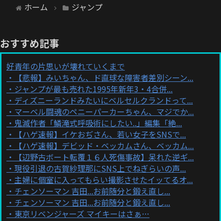
ホーム
ジャンプ
おすすめ記事
好青年の片思いが壊れていくまで
【悲報】みいちゃん、ド直球な障害者差別シーン...
ジャンプが最も売れた1995年新年3・4合併...
ディズニーランドみたいにベルセルクランドって...
マーベル闘魂のペニーパーカーちゃん、マジでか...
鬼滅作者「鱗滝式呼吸術にしたい..」編集「絶...
【ハゲ速報】イケおぢさん、若い女子をSNSで...
【ハゲ速報】デビッド・ベッカムさん、ベッカム...
【辺野古ボート転覆１６人死傷事故】呆れた逆ギ...
現役引退の古賀紗理那にSNS上でねぎらいの声...
主婦に個室に入ってもらい撮影させたイッてるオ...
チェンソーマン 吉田...お前随分と鍛え直し...
チェンソーマン 吉田...お前随分と鍛え直し...
東京リベンジャーズ マイキーはさぁ…