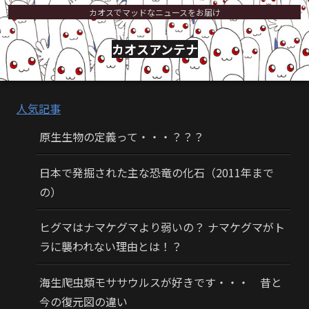
カオスでマッドなニュースをお届け
カオスアンテナ
人気記事
原生生物の定義って・・・？？？
日本で発掘された主な恐竜の化石（2011年まで
の）
ヒグマはナマケグマより弱いの？ ナマケグマがト
ラに襲われない理由とは！？
海生爬虫類モササウルスが好きです・・・ 昔と
今の復元図の違い