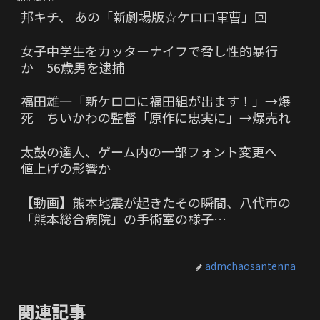
邦キチ、 あの「新劇場版☆ケロロ軍曹」回
女子中学生をカッターナイフで脅し性的暴行
か 56歳男を逮捕
福田雄一「新ケロロに福田組が出ます！」→爆
死 ちいかわの監督「原作に忠実に」→爆売れ
太鼓の達人、ゲーム内の一部フォント変更へ
値上げの影響か
【動画】熊本地震が起きたその瞬間、八代市の
「熊本総合病院」の手術室の様子…
admchaosantenna
関連記事