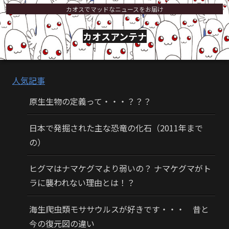
カオスでマッドなニュースをお届け
カオスアンテナ
人気記事
原生生物の定義って・・・？？？
日本で発掘された主な恐竜の化石（2011年まで
の）
ヒグマはナマケグマより弱いの？ ナマケグマがト
ラに襲われない理由とは！？
海生爬虫類モササウルスが好きです・・・ 昔と
今の復元図の違い