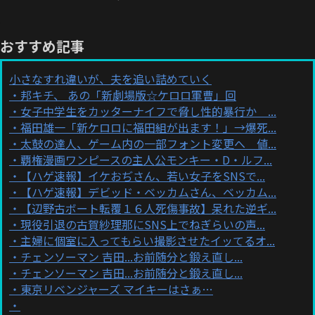
おすすめ記事
小さなすれ違いが、夫を追い詰めていく
邦キチ、 あの「新劇場版☆ケロロ軍曹」回
女子中学生をカッターナイフで脅し性的暴行か ...
福田雄一「新ケロロに福田組が出ます！」→爆死...
太鼓の達人、ゲーム内の一部フォント変更へ 値...
覇権漫画ワンピースの主人公モンキー・D・ルフ...
【ハゲ速報】イケおぢさん、若い女子をSNSで...
【ハゲ速報】デビッド・ベッカムさん、ベッカム...
【辺野古ボート転覆１６人死傷事故】呆れた逆ギ...
現役引退の古賀紗理那にSNS上でねぎらいの声...
主婦に個室に入ってもらい撮影させたイッてるオ...
チェンソーマン 吉田...お前随分と鍛え直し...
チェンソーマン 吉田...お前随分と鍛え直し...
東京リベンジャーズ マイキーはさぁ…