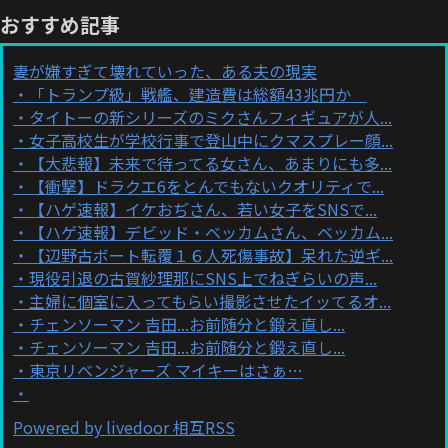
おすすめ記事
妻が嫌すぎて壊れていった、ある夫の現実
「トランプ級」戦艦、建造費は総額43兆円か
タイトーの新シリーズのミクさんフィギュアが人...
女子高校生が学校行事で登山中にクマスプレー顔...
【大悲報】未来で待ってる女さん、あまりにも多...
【衝撃】ドラクエ6をとんでもないクオリティで...
【ハゲ速報】イケおぢさん、若い女子をSNSで...
【ハゲ速報】デビッド・ベッカムさん、ベッカム...
【辺野古ボート転覆１６人死傷事故】呆れた逆ギ...
現役引退の古賀紗理那にSNS上でねぎらいの声...
主婦に個室に入ってもらい撮影させたイッてるオ...
チェンソーマン 吉田...お前随分と鍛え直し...
チェンソーマン 吉田...お前随分と鍛え直し...
東京リベンジャーズ マイキーはさぁ…
Powered by livedoor 相互RSS