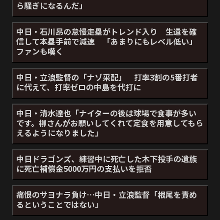
ら騒ぎになるんだ」
中日・石川昂の怠慢走塁がトレンド入り 生還を確
信して本塁手前で減速 「あまりにもレベル低い」
ファンも嘆く
中日・立浪監督の「ナゾ采配」 打率3割の5番打者
に代えて、打率ゼロの中島を代打に
中日・清水達也「ナイターの後は球場で食事が多い
です。柳さんがお願いしてくれて定食を用意してもら
えるようになりました」
中日ドラゴンズ、練習中に死亡した木下投手の遺族
に死亡補償金5000万円の支払いを拒否
痛恨のサヨナラ負け…中日・立浪監督「根尾を責め
るということではない」