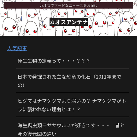
カオスでマッドなニュースをお届け
カオスアンテナ
人気記事
原生生物の定義って・・・？？？
日本で発掘された主な恐竜の化石（2011年まで
の）
ヒグマはナマケグマより弱いの？ ナマケグマがト
ラに襲われない理由とは！？
海生爬虫類モササウルスが好きです・・・ 昔と
今の復元図の違い