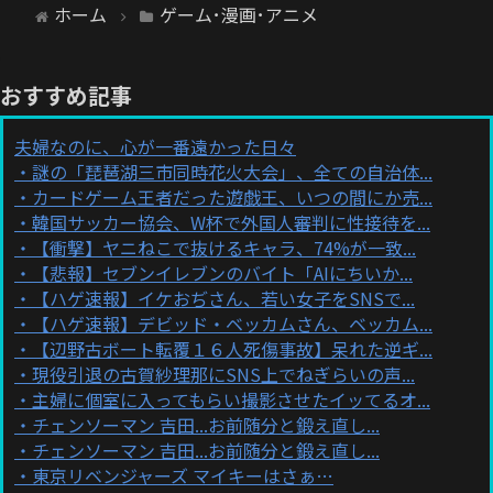
ホーム
ゲーム･漫画･アニメ
おすすめ記事
夫婦なのに、心が一番遠かった日々
謎の「琵琶湖三市同時花火大会」、全ての自治体...
カードゲーム王者だった遊戯王、いつの間にか売...
韓国サッカー協会、W杯で外国人審判に性接待を...
【衝撃】ヤニねこで抜けるキャラ、74%が一致...
【悲報】セブンイレブンのバイト「AIにちいか...
【ハゲ速報】イケおぢさん、若い女子をSNSで...
【ハゲ速報】デビッド・ベッカムさん、ベッカム...
【辺野古ボート転覆１６人死傷事故】呆れた逆ギ...
現役引退の古賀紗理那にSNS上でねぎらいの声...
主婦に個室に入ってもらい撮影させたイッてるオ...
チェンソーマン 吉田...お前随分と鍛え直し...
チェンソーマン 吉田...お前随分と鍛え直し...
東京リベンジャーズ マイキーはさぁ…