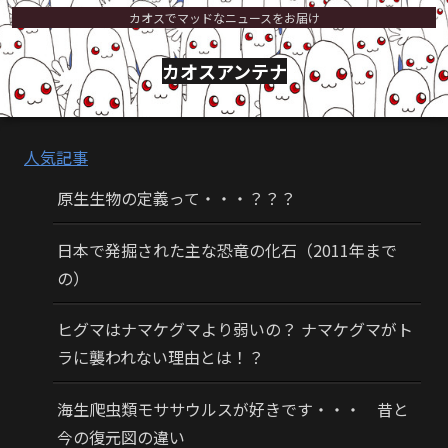
カオスでマッドなニュースをお届け
カオスアンテナ
人気記事
原生生物の定義って・・・？？？
日本で発掘された主な恐竜の化石（2011年まで
の）
ヒグマはナマケグマより弱いの？ ナマケグマがト
ラに襲われない理由とは！？
海生爬虫類モササウルスが好きです・・・ 昔と
今の復元図の違い