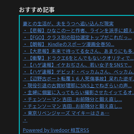
おすすめ記事
妻との生活が、夫をうつへ追い込んだ現実
【悲報】ひなこのーと作者、ラインを派手に超え..
【FGO】クラス別の冠位選定トップがこれだっ...
【朗報】 Kindleのスポーツ漫画全巻50...
【大悲報】未来で待ってる女さん、あまりにも多..
【衝撃】ドラクエ6をとんでもないクオリティで...
【ハゲ速報】イケおぢさん、若い女子をSNSで...
【ハゲ速報】デビッド・ベッカムさん、ベッカム..
【辺野古ボート転覆１６人死傷事故】呆れた逆ギ..
現役引退の古賀紗理那にSNS上でねぎらいの声...
主婦に個室に入ってもらい撮影させたイッてるオ..
チェンソーマン 吉田...お前随分と鍛え直し...
チェンソーマン 吉田...お前随分と鍛え直し...
東京リベンジャーズ マイキーはさぁ…
Powered by livedoor 相互RSS