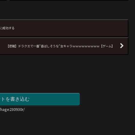
に成功する
【悲報】ドラクエで一番”香ばしそうな”女キャラｗｗｗｗｗｗｗｗｗ【ゲーム】
ントを書き込む
/hage230930r/