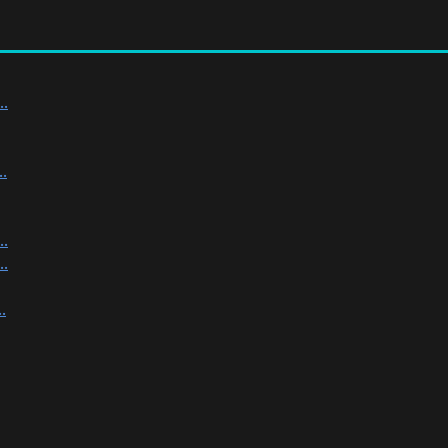
.
.
.
.
.