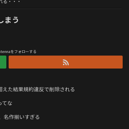
れる・・・
しまう
antennaをフォローする
超えた結果規約違反で削除される
ってな
還元、名作揃いすぎる