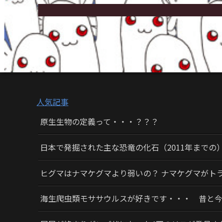
人気記事
原生生物の定義って・・・？？？
日本で発掘された主な恐竜の化石（2011年までの
ヒグマはナマケグマより弱いの？ ナマケグマがト
海生爬虫類モササウルスが好きです・・・ 昔と