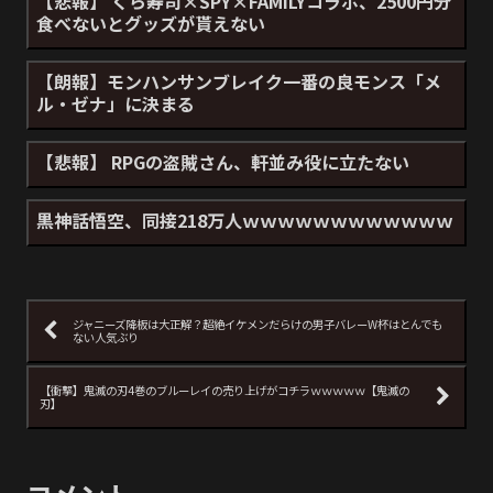
【悲報】 くら寿司×SPY×FAMILYコラボ、2500円分
食べないとグッズが貰えない
【朗報】モンハンサンブレイク一番の良モンス「メ
ル・ゼナ」に決まる
【悲報】 RPGの盗賊さん、軒並み役に立たない
黒神話悟空、同接218万人ｗｗｗｗｗｗｗｗｗｗｗｗ
ジャニーズ降板は大正解？超絶イケメンだらけの男子バレーW杯はとんでも
ない人気ぶり
【衝撃】鬼滅の刃4巻のブルーレイの売り上げがコチラｗｗｗｗｗ【鬼滅の
刃】