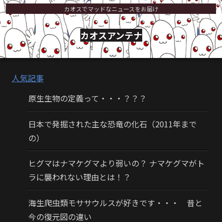
カオスでマッドなニュースをお届け
カオスアンテナ
人気記事
原生生物の定義って・・・？？？
日本で発掘された主な恐竜の化石（2011年まで
の）
ヒグマはナマケグマより弱いの？ ナマケグマがト
ラに襲われない理由とは！？
海生爬虫類モササウルスが好きです・・・ 昔と
今の復元図の違い