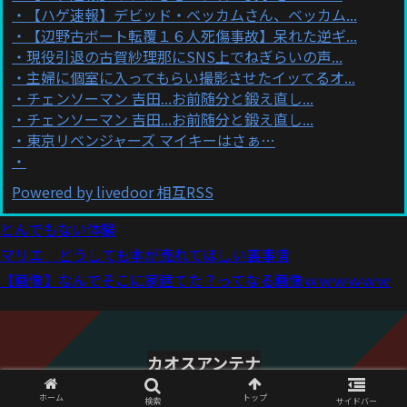
【ハゲ速報】デビッド・ベッカムさん、ベッカム...
【辺野古ボート転覆１６人死傷事故】呆れた逆ギ...
現役引退の古賀紗理那にSNS上でねぎらいの声...
主婦に個室に入ってもらい撮影させたイッてるオ...
チェンソーマン 吉田...お前随分と鍛え直し...
チェンソーマン 吉田...お前随分と鍛え直し...
東京リベンジャーズ マイキーはさぁ…
Powered by livedoor 相互RSS
とんでもない体験
マリエ どうしても本が売れてほしい裏事情
【画像】なんでそこに家建てた？ってなる画像ｗｗｗｗｗｗ
カオスアンテナ
© 2021 カオスアンテナ.
ホーム
トップ
検索
サイドバー