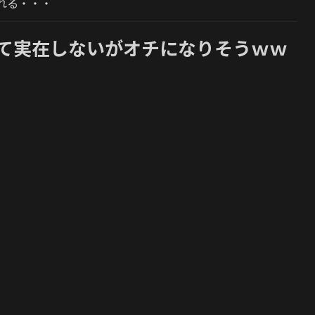
れる・・・
って実在しないがオチになりそうｗｗ
】