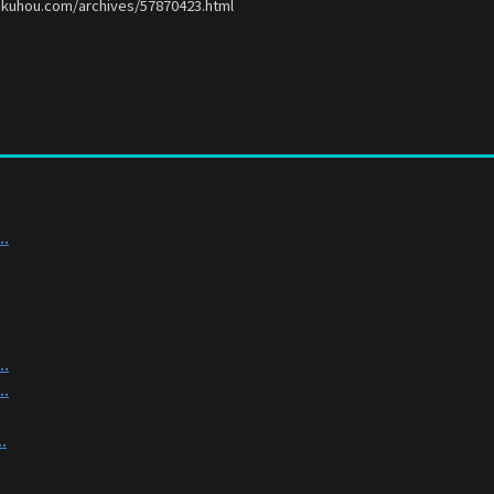
okuhou.com/archives/57870423.html
.
.
.
.