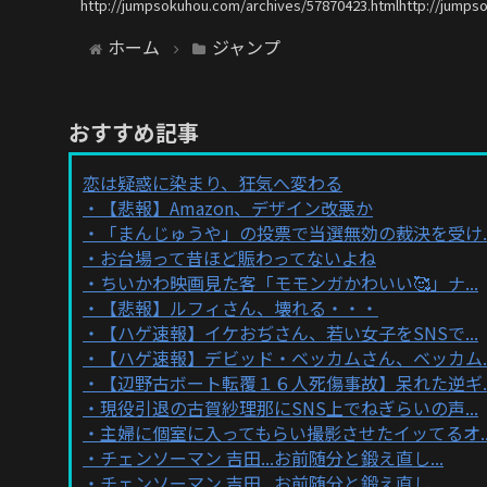
http://jumpsokuhou.com/archives/57870423.htmlhttp://jumps
ホーム
ジャンプ
おすすめ記事
恋は疑惑に染まり、狂気へ変わる
【悲報】Amazon、デザイン改悪か
「まんじゅうや」の投票で当選無効の裁決を受け..
お台場って昔ほど賑わってないよね
ちいかわ映画見た客「モモンガかわいい🥰」ナ...
【悲報】ルフィさん、壊れる・・・
【ハゲ速報】イケおぢさん、若い女子をSNSで...
【ハゲ速報】デビッド・ベッカムさん、ベッカム..
【辺野古ボート転覆１６人死傷事故】呆れた逆ギ..
現役引退の古賀紗理那にSNS上でねぎらいの声...
主婦に個室に入ってもらい撮影させたイッてるオ..
チェンソーマン 吉田...お前随分と鍛え直し...
チェンソーマン 吉田...お前随分と鍛え直し...