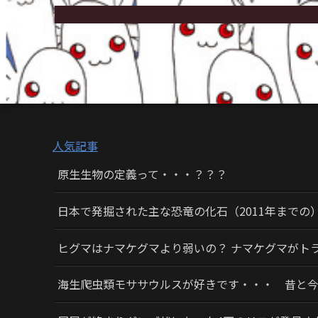
人気記事
原生生物の定義って・・・？？？
日本で発掘された主な恐竜の化石（2011年までの
ヒグマはナマケグマより弱いの？ ナマケグマがト
海生爬虫類モササウルスが好きです・・・ 昔と