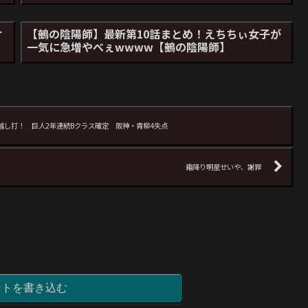
け
【鵺の陰陽師】最新第10話まとめ！えちちぃ女子が
一気に急増やべぇwwww【鵺の陰陽師】
宮﨑勝ち越し打！ 巨人2年連続Bクラス確定 阪神・青柳4失点
霜降り明星せいや、謝罪
ントを書き込む