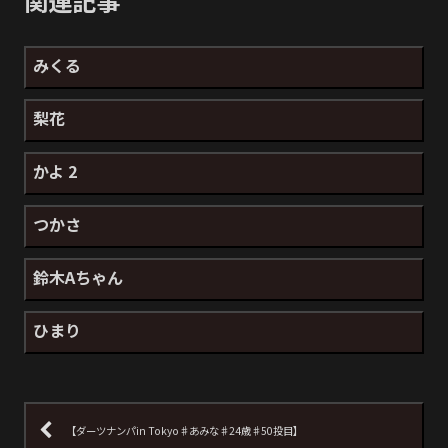
関連記事
みくる
梨花
かよ 2
つかさ
鈴木Aちゃん
ひまり
【ダーツナンパin Tokyo♯あみな♯24歳♯50投目】