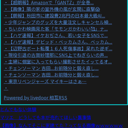
【超朗報】Amazonで「GANTZ」が全巻...
【画像】隣の家の室外機の風が玄関に直撃😱
【朗報】秋田市に建設費2兆円の日本最大級AI...
少年ジャンプのグッズを大量注文しキャンセル繰...
ちいかわ映画見た客「モモンガかわいい🥰」ナ...
【ハゲ速報】イケおぢさん、若い女子をSNSで...
【ハゲ速報】デビッド・ベッカムさん、ベッカム...
【辺野古ボート転覆１６人死傷事故】呆れた逆ギ...
現役引退の古賀紗理那にSNS上でねぎらいの声...
主婦に個室に入ってもらい撮影させたイッてるオ...
チェンソーマン 吉田...お前随分と鍛え直し...
チェンソーマン 吉田...お前随分と鍛え直し...
東京リベンジャーズ マイキーはさぁ…
Powered by livedoor 相互RSS
とんでもない体験
マリエ どうしても本が売れてほしい裏事情
【画像】なんでそこに家建てた？ってなる画像ｗｗｗｗｗｗ