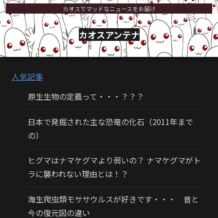
カオスでマッドなニュースをお届け
カオスアンテナ
人気記事
原生生物の定義って・・・？？？
日本で発掘された主な恐竜の化石（2011年まで
の）
ヒグマはナマケグマより弱いの？ ナマケグマがト
ラに襲われない理由とは！？
海生爬虫類モササウルスが好きです・・・ 昔と
今の復元図の違い