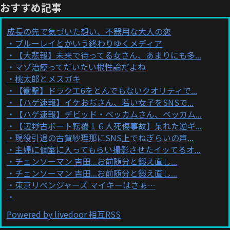
おすすめ記事
成長の先で気づいた想い、不器用な大人の恋
ブルーレイとかいう終わりゆくメディア
【大悲報】未来で待ってる女さん、あまりにも多...
マゾ治療ってだいたい根性論だよね
桃太郎とメスガキ
【衝撃】ドラクエ6をとんでもないクオリティで...
【ハゲ速報】イケおぢさん、若い女子をSNSで...
【ハゲ速報】デビッド・ベッカムさん、ベッカム...
【辺野古ボート転覆１６人死傷事故】呆れた逆ギ...
現役引退の古賀紗理那にSNS上でねぎらいの声...
主婦に個室に入ってもらい撮影させたイッてるオ...
チェンソーマン 吉田...お前随分と鍛え直し...
チェンソーマン 吉田...お前随分と鍛え直し...
東京リベンジャーズ マイキーはさぁ…
Powered by livedoor 相互RSS