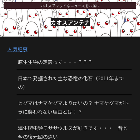
カオスでマッドなニュースをお届け
カオスアンテナ
人気記事
原生生物の定義って・・・？？？
日本で発掘された主な恐竜の化石（2011年まで
の）
ヒグマはナマケグマより弱いの？ ナマケグマがト
ラに襲われない理由とは！？
海生爬虫類モササウルスが好きです・・・ 昔と
今の復元図の違い