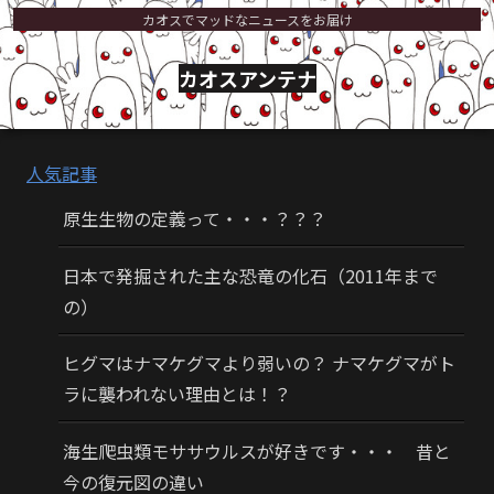
カオスでマッドなニュースをお届け
カオスアンテナ
人気記事
原生生物の定義って・・・？？？
日本で発掘された主な恐竜の化石（2011年まで
の）
ヒグマはナマケグマより弱いの？ ナマケグマがト
ラに襲われない理由とは！？
海生爬虫類モササウルスが好きです・・・ 昔と
今の復元図の違い