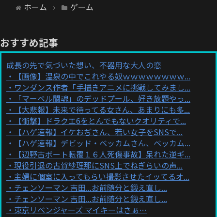
ホーム
ゲーム
おすすめ記事
成長の先で気づいた想い、不器用な大人の恋
【画像】温泉の中でこれやる奴ｗｗｗｗｗｗｗｗ...
ワンダンス作者「手描きアニメに挑戦してみまし...
「マーベル闘魂」のデッドプール、好き放題やっ...
【大悲報】未来で待ってる女さん、あまりにも多...
【衝撃】ドラクエ6をとんでもないクオリティで...
【ハゲ速報】イケおぢさん、若い女子をSNSで...
【ハゲ速報】デビッド・ベッカムさん、ベッカム...
【辺野古ボート転覆１６人死傷事故】呆れた逆ギ...
現役引退の古賀紗理那にSNS上でねぎらいの声...
主婦に個室に入ってもらい撮影させたイッてるオ...
チェンソーマン 吉田...お前随分と鍛え直し...
チェンソーマン 吉田...お前随分と鍛え直し...
東京リベンジャーズ マイキーはさぁ…