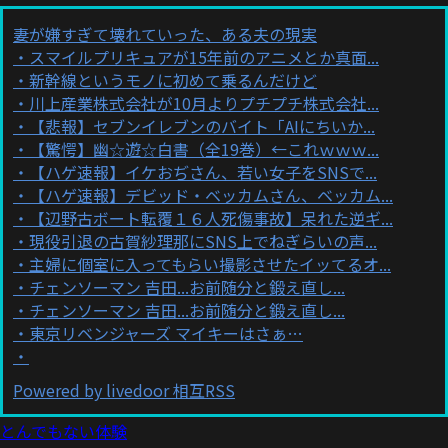
妻が嫌すぎて壊れていった、ある夫の現実
スマイルプリキュアが15年前のアニメとか真面...
新幹線というモノに初めて乗るんだけど
川上産業株式会社が10月よりプチプチ株式会社...
【悲報】セブンイレブンのバイト「AIにちいか...
【驚愕】幽☆遊☆白書（全19巻）←これｗｗｗ...
【ハゲ速報】イケおぢさん、若い女子をSNSで...
【ハゲ速報】デビッド・ベッカムさん、ベッカム...
【辺野古ボート転覆１６人死傷事故】呆れた逆ギ...
現役引退の古賀紗理那にSNS上でねぎらいの声...
主婦に個室に入ってもらい撮影させたイッてるオ...
チェンソーマン 吉田...お前随分と鍛え直し...
チェンソーマン 吉田...お前随分と鍛え直し...
東京リベンジャーズ マイキーはさぁ…
Powered by livedoor 相互RSS
とんでもない体験