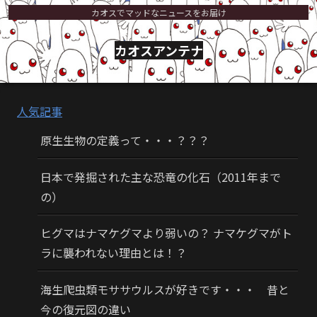
カオスでマッドなニュースをお届け
カオスアンテナ
人気記事
原生生物の定義って・・・？？？
日本で発掘された主な恐竜の化石（2011年まで
の）
ヒグマはナマケグマより弱いの？ ナマケグマがト
ラに襲われない理由とは！？
海生爬虫類モササウルスが好きです・・・ 昔と
今の復元図の違い