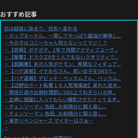
おすすめ記事
恋は疑惑に染まり、狂気へ変わる
カップヌードル、一周してやっぱり醤油が美味し...
今の子はコニーちゃん知らないってマジ！？
【悲報】ポケポケ、1年で月間アクティブユーザ...
【衝撃】ドラクエ6をとんでもないクオリティで...
【超画像】あの人気ポケモン、卑猥なフィギュア...
【ハゲ速報】イケおぢさん、若い女子をSNSで...
【ハゲ速報】デビッド・ベッカムさん、ベッカム...
【辺野古ボート転覆１６人死傷事故】呆れた逆ギ...
現役引退の古賀紗理那にSNS上でねぎらいの声...
主婦に個室に入ってもらい撮影させたイッてるオ...
チェンソーマン 吉田...お前随分と鍛え直し...
チェンソーマン 吉田...お前随分と鍛え直し...
東京リベンジャーズ マイキーはさぁ…
Powered by livedoor 相互RSS