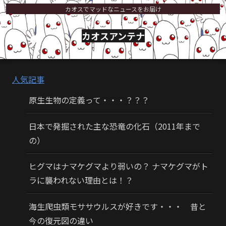
カオスでマッドなニュースをお届け
カオスアンテナ
人気記事
原生生物の定義って・・・？？？
日本で発掘された主な恐竜の化石（2011年まで
の）
ヒグマはナマケグマより弱いの？ ナマケグマがト
ラに襲われない理由とは！？
海生爬虫類モササウルスが好きです・・・ 昔と
今の復元図の違い