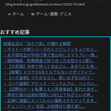
blog.livedoor.jp/goldennews/archives/52231733.html
ホーム
ゲーム･漫画･アニメ
おすすめ記事
結婚生活の「当たり前」が壊れる瞬間
タイトーの新シリーズのミクさんフィギュアが人...
女子高校生が学校行事で登山中にクマスプレー顔...
国税職員、税務調査で知り合った女性から1億5...
【大悲報】未来で待ってる女さん、あまりにも多...
【衝撃】ドラクエ6をとんでもないクオリティで...
【ハゲ速報】イケおぢさん、若い女子をSNSで...
【ハゲ速報】デビッド・ベッカムさん、ベッカム...
【辺野古ボート転覆１６人死傷事故】呆れた逆ギ...
現役引退の古賀紗理那にSNS上でねぎらいの声...
主婦に個室に入ってもらい撮影させたイッてるオ...
チェンソーマン 吉田...お前随分と鍛え直し...