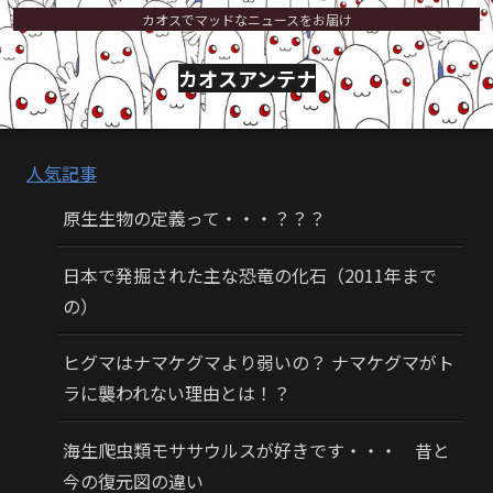
カオスでマッドなニュースをお届け
カオスアンテナ
人気記事
原生生物の定義って・・・？？？
日本で発掘された主な恐竜の化石（2011年まで
の）
ヒグマはナマケグマより弱いの？ ナマケグマがト
ラに襲われない理由とは！？
海生爬虫類モササウルスが好きです・・・ 昔と
今の復元図の違い