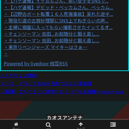
【ハゲ速報】イケおぢさん、若い女子をSNSで...
【ハゲ速報】デビッド・ベッカムさん、ベッカム...
【辺野古ボート転覆１６人死傷事故】呆れた逆ギ...
現役引退の古賀紗理那にSNS上でねぎらいの声...
主婦に個室に入ってもらい撮影させたイッてるオ...
チェンソーマン 吉田...お前随分と鍛え直し...
チェンソーマン 吉田...お前随分と鍛え直し...
東京リベンジャーズ マイキーはさぁ…
Powered by livedoor 相互RSS
とんでもない体験
マリエ どうしても本が売れてほしい裏事情
【画像】なんでそこに家建てた？ってなる画像ｗｗｗｗｗｗ
カオスアンテナ
© 2021 カオスアンテナ.
ホーム
トップ