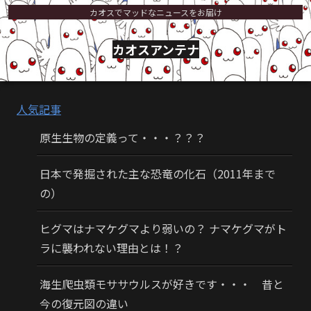
カオスでマッドなニュースをお届け
カオスアンテナ
人気記事
原生生物の定義って・・・？？？
日本で発掘された主な恐竜の化石（2011年まで
の）
ヒグマはナマケグマより弱いの？ ナマケグマがト
ラに襲われない理由とは！？
海生爬虫類モササウルスが好きです・・・ 昔と
今の復元図の違い