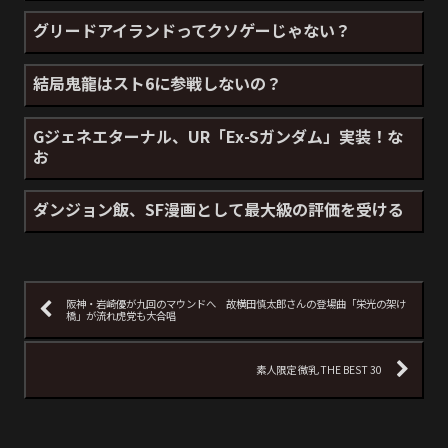
グリードアイランドってクソゲーじゃない？
結局鬼龍はスト6に参戦しないの？
Gジェネエターナル、UR「Ex-Sガンダム」実装！な
お
ダンジョン飯、SF漫画として最大級の評価を受ける
阪神・岩崎優が九回のマウンドへ 故横田慎太郎さんの登場曲「栄光の架け
橋」が流れ虎党も大合唱
素人限定 微乳 THE BEST 30