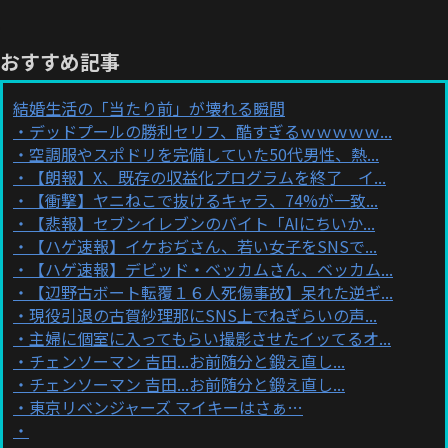
おすすめ記事
結婚生活の「当たり前」が壊れる瞬間
デッドプールの勝利セリフ、酷すぎるｗｗｗｗｗ...
空調服やスポドリを完備していた50代男性、熱...
【朗報】X、既存の収益化プログラムを終了 イ...
【衝撃】ヤニねこで抜けるキャラ、74%が一致...
【悲報】セブンイレブンのバイト「AIにちいか...
【ハゲ速報】イケおぢさん、若い女子をSNSで...
【ハゲ速報】デビッド・ベッカムさん、ベッカム...
【辺野古ボート転覆１６人死傷事故】呆れた逆ギ...
現役引退の古賀紗理那にSNS上でねぎらいの声...
主婦に個室に入ってもらい撮影させたイッてるオ...
チェンソーマン 吉田...お前随分と鍛え直し...
チェンソーマン 吉田...お前随分と鍛え直し...
東京リベンジャーズ マイキーはさぁ…