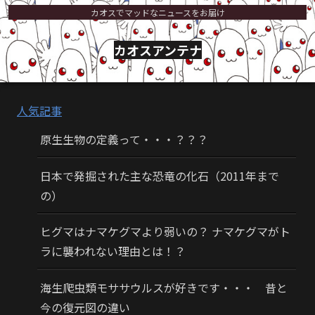
カオスでマッドなニュースをお届け
カオスアンテナ
人気記事
原生生物の定義って・・・？？？
日本で発掘された主な恐竜の化石（2011年まで
の）
ヒグマはナマケグマより弱いの？ ナマケグマがト
ラに襲われない理由とは！？
海生爬虫類モササウルスが好きです・・・ 昔と
今の復元図の違い