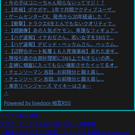
今の子はコニーちゃん知らないってマジ！？
【悲報】ポケポケ、1年で月間アクティブユーザ...
ゲームセンターCX、発売から20年経過した「...
【衝撃】ドラクエ6をとんでもないクオリティで...
【超画像】あの人気ポケモン、卑猥なフィギュア...
【ハゲ速報】イケおぢさん、若い女子をSNSで...
【ハゲ速報】デビッド・ベッカムさん、ベッカム...
【辺野古ボート転覆１６人死傷事故】呆れた逆ギ...
現役引退の古賀紗理那にSNS上でねぎらいの声...
主婦に個室に入ってもらい撮影させたイッてるオ...
チェンソーマン 吉田...お前随分と鍛え直し...
チェンソーマン 吉田...お前随分と鍛え直し...
東京リベンジャーズ マイキーはさぁ…
Powered by livedoor 相互RSS
とんでもない体験
マリエ どうしても本が売れてほしい裏事情
【画像】なんでそこに家建てた？ってなる画像ｗｗｗｗｗｗ