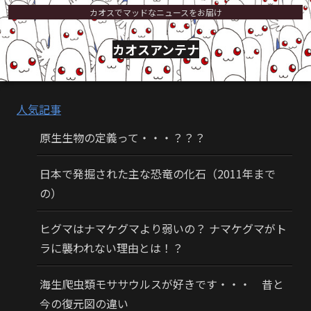
カオスでマッドなニュースをお届け
カオスアンテナ
人気記事
原生生物の定義って・・・？？？
日本で発掘された主な恐竜の化石（2011年まで
の）
ヒグマはナマケグマより弱いの？ ナマケグマがト
ラに襲われない理由とは！？
海生爬虫類モササウルスが好きです・・・ 昔と
今の復元図の違い