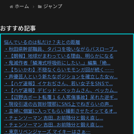
ホーム
ジャンプ
おすすめ記事
悩んでいるのは私だけ？夫との距離
秋田県幹部職員、タバコを吸いながらバスローブ...
【朗報】地球がまわっている理由、明らかになる
鬼滅作者「鱗滝式呼吸術にしたい..」編集「絶...
【ちいかわ】不穏なくらいモモンガ回が続く……
声優芸人という新たなポジションを確立した女ｗ...
【ハゲ速報】イケおぢさん、若い女子をSNSで...
【ハゲ速報】デビッド・ベッカムさん、ベッカム...
【辺野古ボート転覆１６人死傷事故】呆れた逆ギ...
現役引退の古賀紗理那にSNS上でねぎらいの声...
主婦に個室に入ってもらい撮影させたイッてるオ...
チェンソーマン 吉田...お前随分と鍛え直し...
チェンソーマン 吉田...お前随分と鍛え直し...
東京リベンジャーズ マイキーはさぁ…