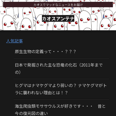
カオスでマッドなニュースをお届け
カオスアンテナ
人気記事
原生生物の定義って・・・？？？
日本で発掘された主な恐竜の化石（2011年まで
の）
ヒグマはナマケグマより弱いの？ ナマケグマがト
ラに襲われない理由とは！？
海生爬虫類モササウルスが好きです・・・ 昔と
今の復元図の違い