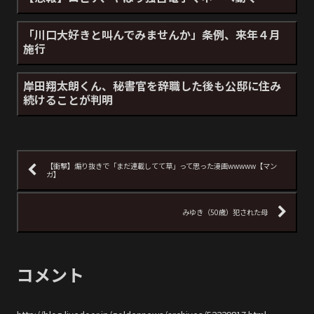
「川口大好きと叫んでみませんか」条例、来年４月
施行
岸田翔太朗くん、秘書官を辞職した後も公邸に住み
続けることが判明
【衝撃】煽り抜きで「まだ連載してて草」って思った漫画wwwww【マン
ガ】
みゆき（50歳）犯された母
コメント