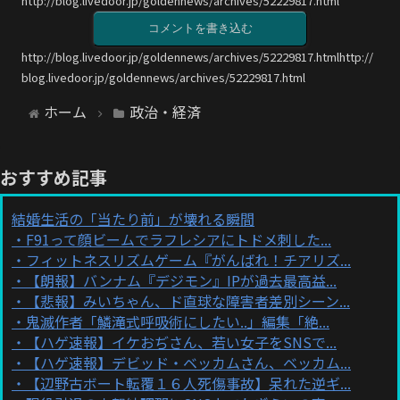
http://blog.livedoor.jp/goldennews/archives/52229817.html
コメントを書き込む
http://blog.livedoor.jp/goldennews/archives/52229817.htmlhttp://
blog.livedoor.jp/goldennews/archives/52229817.html
ホーム
政治・経済
おすすめ記事
結婚生活の「当たり前」が壊れる瞬間
F91って顔ビームでラフレシアにトドメ刺した...
フィットネスリズムゲーム『がんばれ！チアリズ...
【朗報】バンナム『デジモン』IPが過去最高益...
【悲報】みいちゃん、ド直球な障害者差別シーン...
鬼滅作者「鱗滝式呼吸術にしたい..」編集「絶...
【ハゲ速報】イケおぢさん、若い女子をSNSで...
【ハゲ速報】デビッド・ベッカムさん、ベッカム...
【辺野古ボート転覆１６人死傷事故】呆れた逆ギ...