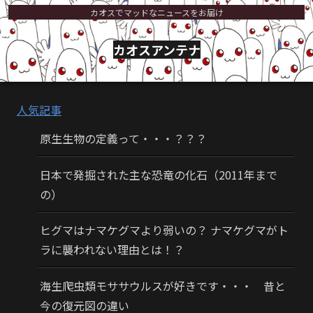
カオスでマッドなニュースをお届け
カオスアンテナ
人気記事
原生生物の定義って・・・？？？
日本で発掘された主な恐竜の化石（2011年まで
の）
ヒグマはナマケグマより弱いの？ ナマケグマがト
ラに襲われない理由とは！？
海生爬虫類モササウルスが好きです・・・ 昔と
今の復元図の違い