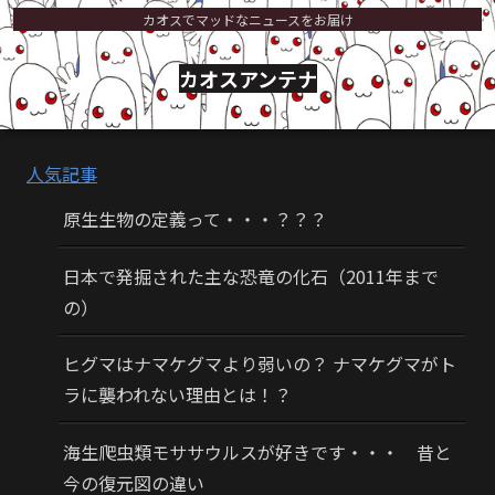
カオスでマッドなニュースをお届け
カオスアンテナ
人気記事
原生生物の定義って・・・？？？
日本で発掘された主な恐竜の化石（2011年まで
の）
ヒグマはナマケグマより弱いの？ ナマケグマがト
ラに襲われない理由とは！？
海生爬虫類モササウルスが好きです・・・ 昔と
今の復元図の違い