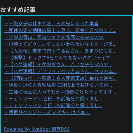
おすすめ記事
三十路女子の仕事と恋、その先にあった本音
死神の姿で病院の屋上に登り、患者を見つめてい...
洋服の青山、空調ウェアを発売ｗｗｗｗｗｗ
川崎ってどうしようもない街みたいなイメージあ...
【大悲報】未来で待ってる女さん、あまりにも多...
【衝撃】ドラクエ6をとんでもないクオリティで...
【ハゲ速報】イケおぢさん、若い女子をSNSで...
【ハゲ速報】デビッド・ベッカムさん、ベッカム...
【辺野古ボート転覆１６人死傷事故】呆れた逆ギ...
現役引退の古賀紗理那にSNS上でねぎらいの声...
主婦に個室に入ってもらい撮影させたイッてるオ...
チェンソーマン 吉田...お前随分と鍛え直し...
チェンソーマン 吉田...お前随分と鍛え直し...
東京リベンジャーズ マイキーはさぁ…
Powered by livedoor 相互RSS