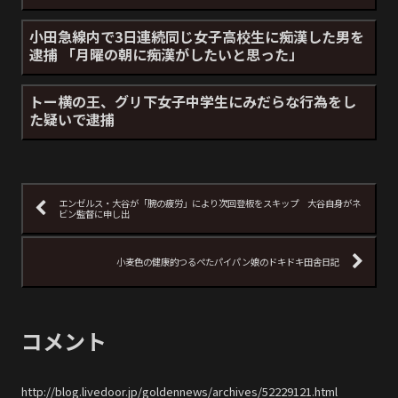
小田急線内で3日連続同じ女子高校生に痴漢した男を
逮捕 「月曜の朝に痴漢がしたいと思った」
トー横の王、グリ下女子中学生にみだらな行為をし
た疑いで逮捕
エンゼルス・大谷が「腕の疲労」により次回登板をスキップ 大谷自身がネ
ビン監督に申し出
小麦色の健康的つるぺたパイパン娘のドキドキ田舎日記
コメント
http://blog.livedoor.jp/goldennews/archives/52229121.html