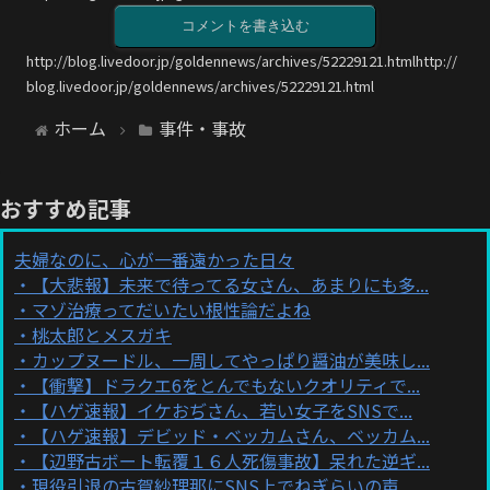
コメントを書き込む
http://blog.livedoor.jp/goldennews/archives/52229121.htmlhttp://
blog.livedoor.jp/goldennews/archives/52229121.html
ホーム
事件・事故
おすすめ記事
夫婦なのに、心が一番遠かった日々
【大悲報】未来で待ってる女さん、あまりにも多...
マゾ治療ってだいたい根性論だよね
桃太郎とメスガキ
カップヌードル、一周してやっぱり醤油が美味し...
【衝撃】ドラクエ6をとんでもないクオリティで...
【ハゲ速報】イケおぢさん、若い女子をSNSで...
【ハゲ速報】デビッド・ベッカムさん、ベッカム...
【辺野古ボート転覆１６人死傷事故】呆れた逆ギ...
現役引退の古賀紗理那にSNS上でねぎらいの声...