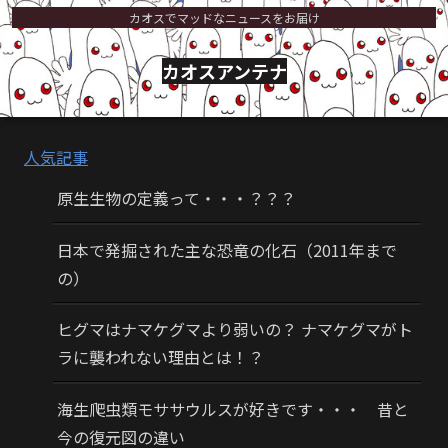
カオスでマッドなニュースをお届け
カオスアンテナ
人気記事
原生生物の定義って・・・？？？
日本で発掘された主な恐竜の化石（2011年まで
の）
ヒグマはナマケグマより弱いの？ ナマケグマがト
ラに襲われない理由とは！？
海生爬虫類モササウルスが好きです・・・ 昔と
今の復元図の違い