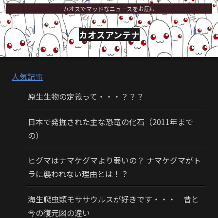
カオスでマッドなニュースをお届け
カオスアンテナ
人気記事
原生生物の定義って・・・？？？
日本で発掘された主な恐竜の化石（2011年まで
の）
ヒグマはナマケグマより弱いの？ ナマケグマがト
ラに襲われない理由とは！？
海生爬虫類モササウルスが好きです・・・ 昔と
今の復元図の違い