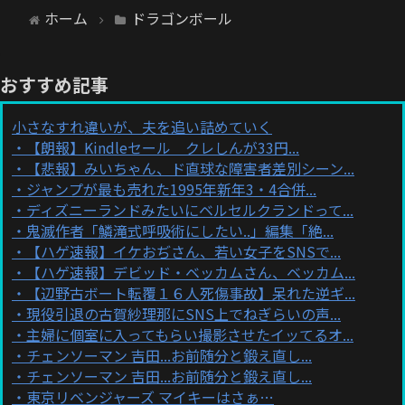
ホーム
ドラゴンボール
おすすめ記事
小さなすれ違いが、夫を追い詰めていく
【朗報】Kindleセール クレしんが33円...
【悲報】みいちゃん、ド直球な障害者差別シーン...
ジャンプが最も売れた1995年新年3・4合併...
ディズニーランドみたいにベルセルクランドって...
鬼滅作者「鱗滝式呼吸術にしたい..」編集「絶...
【ハゲ速報】イケおぢさん、若い女子をSNSで...
【ハゲ速報】デビッド・ベッカムさん、ベッカム...
【辺野古ボート転覆１６人死傷事故】呆れた逆ギ...
現役引退の古賀紗理那にSNS上でねぎらいの声...
主婦に個室に入ってもらい撮影させたイッてるオ...
チェンソーマン 吉田...お前随分と鍛え直し...
チェンソーマン 吉田...お前随分と鍛え直し...
東京リベンジャーズ マイキーはさぁ…