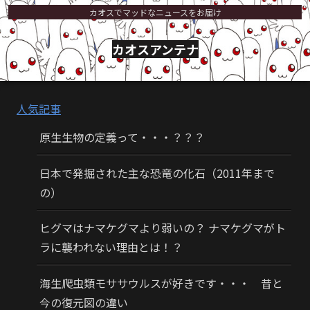
カオスでマッドなニュースをお届け
カオスアンテナ
人気記事
原生生物の定義って・・・？？？
日本で発掘された主な恐竜の化石（2011年まで
の）
ヒグマはナマケグマより弱いの？ ナマケグマがト
ラに襲われない理由とは！？
海生爬虫類モササウルスが好きです・・・ 昔と
今の復元図の違い