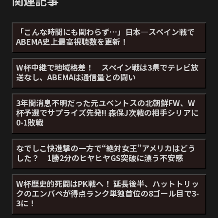
関連記事
「こんな時間にも関わらず…」日本―スペイン戦で
ABEMA史上最高視聴数を更新！
W杯中継で地域格差！ スペイン戦は3県でテレビ放
送なし、ABEMAは通信量との闘い
3年間消息不明だった元ユベントスの北朝鮮FW、W
杯予選でサプライズ先発!! 森保J次戦の相手シリアに
0-1敗戦
なでしこ快進撃の一方で“絶対女王”アメリカはどう
した？ 1勝2分のヒヤヒヤGS突破に漂う不安感
W杯歴史的死闘はPK戦へ！ 延長後半、ハットトリッ
クのエンバペが得点ランク単独首位の8ゴール目で3-
3に！