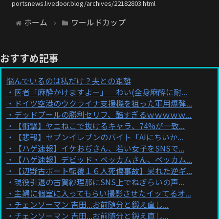
portsnews.livedoor.blog/archives/22182803.html
ホーム
ワールドカップ
おすすめ記事
悩んでいるのは私だけ？夫との距離
医者「麻酔かけますよー」 わい(全身麻酔に耐...
ドイツ空港のウクライナ支援機を狙った軍用爆弾...
デッドプールの勝利セリフ、酷すぎるｗｗｗｗｗ...
【衝撃】ヤニねこで抜けるキャラ、74%が一致...
【悲報】セブンイレブンのバイト「AIにちいか...
【ハゲ速報】イケおぢさん、若い女子をSNSで...
【ハゲ速報】デビッド・ベッカムさん、ベッカム...
【辺野古ボート転覆１６人死傷事故】呆れた逆ギ...
現役引退の古賀紗理那にSNS上でねぎらいの声...
主婦に個室に入ってもらい撮影させたイッてるオ...
チェンソーマン 吉田...お前随分と鍛え直し...
チェンソーマン 吉田...お前随分と鍛え直し...