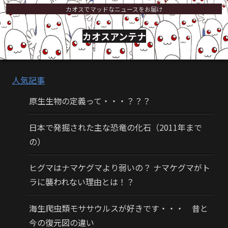
カオスでマッドなニュースをお届け
カオスアンテナ
人気記事
原生生物の定義って・・・？？？
日本で発掘された主な恐竜の化石（2011年まで
の）
ヒグマはナマケグマより弱いの？ ナマケグマがト
ラに襲われない理由とは！？
海生爬虫類モササウルスが好きです・・・ 昔と
今の復元図の違い