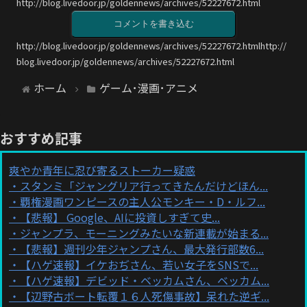
http://blog.livedoor.jp/goldennews/archives/52227672.html
コメントを書き込む
http://blog.livedoor.jp/goldennews/archives/52227672.htmlhttp://
blog.livedoor.jp/goldennews/archives/52227672.html
ホーム
ゲーム･漫画･アニメ
おすすめ記事
爽やか青年に忍び寄るストーカー疑惑
スタンミ「ジャングリア行ってきたんだけどほん...
覇権漫画ワンピースの主人公モンキー・D・ルフ...
【悲報】 Google、AIに投資しすぎて史...
ジャンプラ、モーニングみたいな新連載が始まる...
【悲報】週刊少年ジャンプさん、最大発行部数6...
【ハゲ速報】イケおぢさん、若い女子をSNSで...
【ハゲ速報】デビッド・ベッカムさん、ベッカム...
【辺野古ボート転覆１６人死傷事故】呆れた逆ギ...