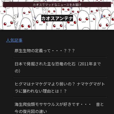
カオスでマッドなニュースをお届け
カオスアンテナ
人気記事
原生生物の定義って・・・？？？
日本で発掘された主な恐竜の化石（2011年まで
の）
ヒグマはナマケグマより弱いの？ ナマケグマがト
ラに襲われない理由とは！？
海生爬虫類モササウルスが好きです・・・ 昔と
今の復元図の違い