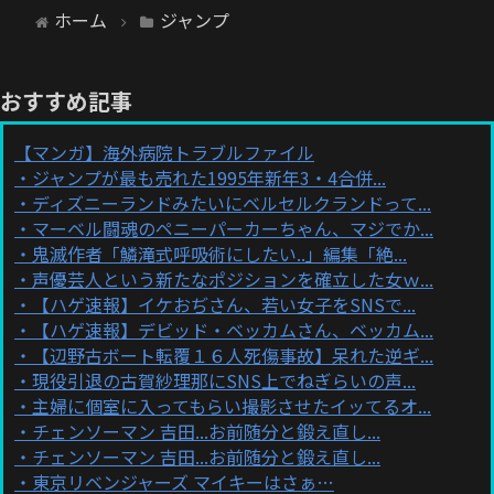
ホーム
ジャンプ
おすすめ記事
【マンガ】海外病院トラブルファイル
ジャンプが最も売れた1995年新年3・4合併...
ディズニーランドみたいにベルセルクランドって...
マーベル闘魂のペニーパーカーちゃん、マジでか...
鬼滅作者「鱗滝式呼吸術にしたい..」編集「絶...
声優芸人という新たなポジションを確立した女ｗ...
【ハゲ速報】イケおぢさん、若い女子をSNSで...
【ハゲ速報】デビッド・ベッカムさん、ベッカム...
【辺野古ボート転覆１６人死傷事故】呆れた逆ギ...
現役引退の古賀紗理那にSNS上でねぎらいの声...
主婦に個室に入ってもらい撮影させたイッてるオ...
チェンソーマン 吉田...お前随分と鍛え直し...
チェンソーマン 吉田...お前随分と鍛え直し...
東京リベンジャーズ マイキーはさぁ…