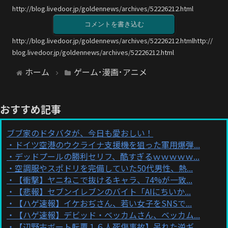
http://blog.livedoor.jp/goldennews/archives/52226212.html
コメントを書き込む
http://blog.livedoor.jp/goldennews/archives/52226212.htmlhttp://
blog.livedoor.jp/goldennews/archives/52226212.html
ホーム
ゲーム･漫画･アニメ
おすすめ記事
ブブ家のドタバタが、今日も愛おしい！
ドイツ空港のウクライナ支援機を狙った軍用爆弾...
デッドプールの勝利セリフ、酷すぎるｗｗｗｗｗ...
空調服やスポドリを完備していた50代男性、熱...
【衝撃】ヤニねこで抜けるキャラ、74%が一致...
【悲報】セブンイレブンのバイト「AIにちいか...
【ハゲ速報】イケおぢさん、若い女子をSNSで...
【ハゲ速報】デビッド・ベッカムさん、ベッカム...
【辺野古ボート転覆１６人死傷事故】呆れた逆ギ...