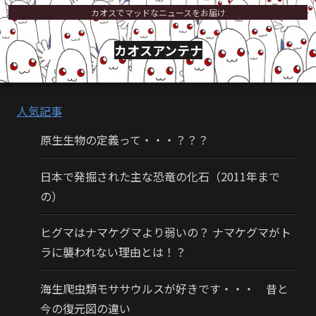
カオスでマッドなニュースをお届け
カオスアンテナ
人気記事
原生生物の定義って・・・？？？
日本で発掘された主な恐竜の化石（2011年まで
の）
ヒグマはナマケグマより弱いの？ ナマケグマがト
ラに襲われない理由とは！？
海生爬虫類モササウルスが好きです・・・ 昔と
今の復元図の違い