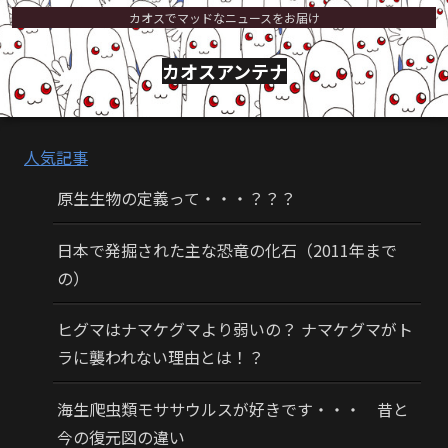
カオスでマッドなニュースをお届け
カオスアンテナ
人気記事
原生生物の定義って・・・？？？
日本で発掘された主な恐竜の化石（2011年まで
の）
ヒグマはナマケグマより弱いの？ ナマケグマがト
ラに襲われない理由とは！？
海生爬虫類モササウルスが好きです・・・ 昔と
今の復元図の違い