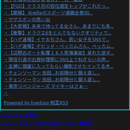
【FGO】クラス別の冠位選定トップがこれだっ...
【朗報】 Kindleのスポーツ漫画全巻50...
サザエボンの思い出
【大悲報】未来で待ってる女さん、あまりにも多...
【衝撃】ドラクエ6をとんでもないクオリティで...
【ハゲ速報】イケおぢさん、若い女子をSNSで...
【ハゲ速報】デビッド・ベッカムさん、ベッカム...
【辺野古ボート転覆１６人死傷事故】呆れた逆ギ...
現役引退の古賀紗理那にSNS上でねぎらいの声...
主婦に個室に入ってもらい撮影させたイッてるオ...
チェンソーマン 吉田...お前随分と鍛え直し...
チェンソーマン 吉田...お前随分と鍛え直し...
東京リベンジャーズ マイキーはさぁ…
Powered by livedoor 相互RSS
とんでもない体験
マリエ どうしても本が売れてほしい裏事情