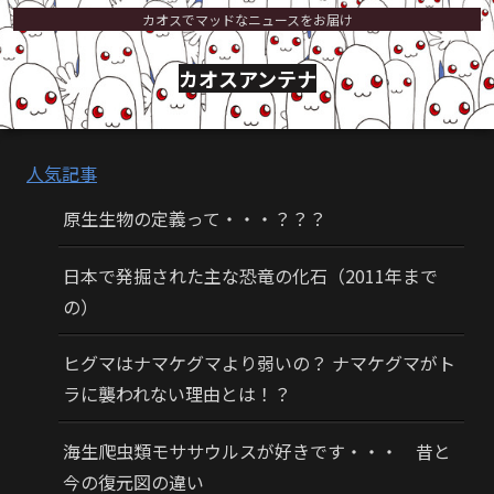
カオスでマッドなニュースをお届け
カオスアンテナ
人気記事
原生生物の定義って・・・？？？
日本で発掘された主な恐竜の化石（2011年まで
の）
ヒグマはナマケグマより弱いの？ ナマケグマがト
ラに襲われない理由とは！？
海生爬虫類モササウルスが好きです・・・ 昔と
今の復元図の違い