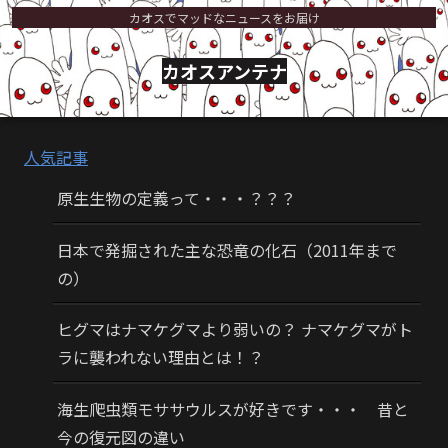
カオスでマッドなニュースをお届け
カオスアンテナ
人気記事
原生生物の定義って・・・？？？
日本で発掘された主な恐竜の化石（2011年まで
の）
ヒグマはナマケグマより弱いの？ ナマケグマがト
ラに襲われない理由とは！？
海生爬虫類モササウルスが好きです・・・ 昔と
今の復元図の違い