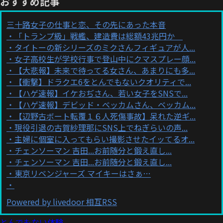
おすすめ記事
三十路女子の仕事と恋、その先にあった本音
「トランプ級」戦艦、建造費は総額43兆円か
タイトーの新シリーズのミクさんフィギュアが人...
女子高校生が学校行事で登山中にクマスプレー顔...
【大悲報】未来で待ってる女さん、あまりにも多...
【衝撃】ドラクエ6をとんでもないクオリティで...
【ハゲ速報】イケおぢさん、若い女子をSNSで...
【ハゲ速報】デビッド・ベッカムさん、ベッカム...
【辺野古ボート転覆１６人死傷事故】呆れた逆ギ...
現役引退の古賀紗理那にSNS上でねぎらいの声...
主婦に個室に入ってもらい撮影させたイッてるオ...
チェンソーマン 吉田...お前随分と鍛え直し...
チェンソーマン 吉田...お前随分と鍛え直し...
東京リベンジャーズ マイキーはさぁ…
Powered by livedoor 相互RSS
とんでもない体験