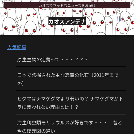
カオスでマッドなニュースをお届け
カオスアンテナ
人気記事
原生生物の定義って・・・？？？
日本で発掘された主な恐竜の化石（2011年まで
の）
ヒグマはナマケグマより弱いの？ ナマケグマがト
ラに襲われない理由とは！？
海生爬虫類モササウルスが好きです・・・ 昔と
今の復元図の違い