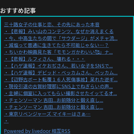
おすすめ記事
三十路女子の仕事と恋、その先にあった本音
【悲報】みい山のコンテンツ、なぜか消えまくる
今、中高生たちの間で「サウダージ」がメチャ流...
減塩って普通に生きてたら不可能じゃない…？
ちいかわ映画見た客「モモンガかわいい🥰」ナ...
【悲報】ルフィさん、壊れる・・・
【ハゲ速報】イケおぢさん、若い女子をSNSで...
【ハゲ速報】デビッド・ベッカムさん、ベッカム...
【辺野古ボート転覆１６人死傷事故】呆れた逆ギ...
現役引退の古賀紗理那にSNS上でねぎらいの声...
主婦に個室に入ってもらい撮影させたイッてるオ...
チェンソーマン 吉田...お前随分と鍛え直し...
チェンソーマン 吉田...お前随分と鍛え直し...
東京リベンジャーズ マイキーはさぁ…
Powered by livedoor 相互RSS