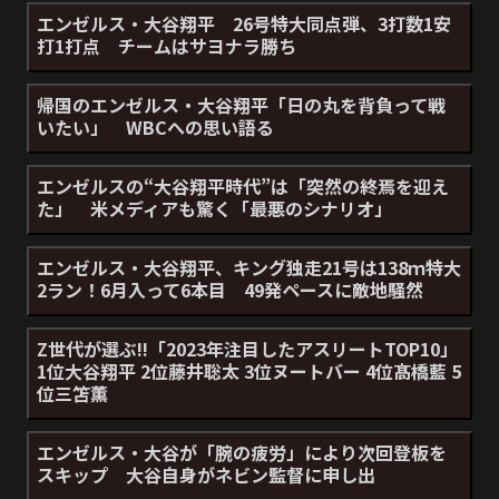
エンゼルス・大谷翔平 26号特大同点弾、3打数1安
打1打点 チームはサヨナラ勝ち
帰国のエンゼルス・大谷翔平「日の丸を背負って戦
いたい」 WBCへの思い語る
エンゼルスの“大谷翔平時代”は「突然の終焉を迎え
た」 米メディアも驚く「最悪のシナリオ」
エンゼルス・大谷翔平、キング独走21号は138ｍ特大
2ラン！6月入って6本目 49発ペースに敵地騒然
Z世代が選ぶ!!「2023年注目したアスリートTOP10」
1位大谷翔平 2位藤井聡太 3位ヌートバー 4位髙橋藍 5
位三笘薫
エンゼルス・大谷が「腕の疲労」により次回登板を
スキップ 大谷自身がネビン監督に申し出