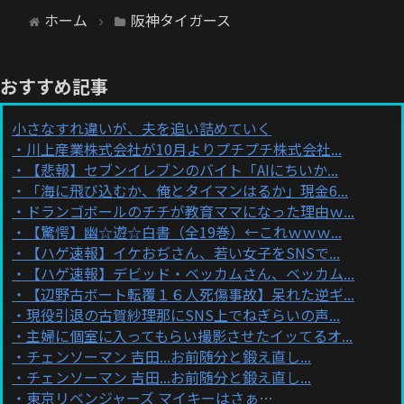
ホーム
阪神タイガース
おすすめ記事
小さなすれ違いが、夫を追い詰めていく
川上産業株式会社が10月よりプチプチ株式会社...
【悲報】セブンイレブンのバイト「AIにちいか...
「海に飛び込むか、俺とタイマンはるか」現金6...
ドランゴボールのチチが教育ママになった理由ｗ...
【驚愕】幽☆遊☆白書（全19巻）←これｗｗｗ...
【ハゲ速報】イケおぢさん、若い女子をSNSで...
【ハゲ速報】デビッド・ベッカムさん、ベッカム...
【辺野古ボート転覆１６人死傷事故】呆れた逆ギ...
現役引退の古賀紗理那にSNS上でねぎらいの声...
主婦に個室に入ってもらい撮影させたイッてるオ...
チェンソーマン 吉田...お前随分と鍛え直し...
チェンソーマン 吉田...お前随分と鍛え直し...
東京リベンジャーズ マイキーはさぁ…