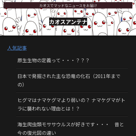
カオスでマッドなニュースをお届け
カオスアンテナ
人気記事
原生生物の定義って・・・？？？
日本で発掘された主な恐竜の化石（2011年まで
の）
ヒグマはナマケグマより弱いの？ ナマケグマがト
ラに襲われない理由とは！？
海生爬虫類モササウルスが好きです・・・ 昔と
今の復元図の違い