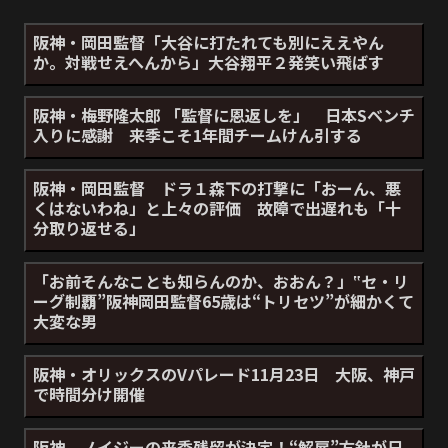
阪神・岡田監督「大谷に打たれても別にええやん
か。対戦せえへんから」大谷翔平２発笑い飛ばす
阪神・梅野隆太郎 「監督に恩返しを」 日本Sベンチ
入りに感謝 来季こそ1年間チームけん引する
阪神・岡田監督 ドラ１森下の打撃に「おーん、悪
くはないわね」と上々の評価 故障で出遅れも「十
分取り返せる」
「お前そんなことも知らんのか、おおん？」‟セ・リ
ーグ制覇”阪神岡田監督65歳は“トリセツ”が細かくて
大変な男
阪神・オリックスのVパレード11月23日 大阪、神戸
で時間分け開催
阪神、ノイジーの来季残留が決定！“解雇”方針が日