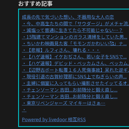
おすすめ記事
成長の先で気づいた想い、不器用な大人の恋
今、中高生たちの間で「サウダージ」がメチャ流..
減塩って普通に生きてたら不可能じゃない…？
15階建てマンションのガラス清掃をしていた男...
ちいかわ映画見た客「モモンガかわいい🥰」ナ...
【悲報】ルフィさん、壊れる・・・
【ハゲ速報】イケおぢさん、若い女子をSNSで...
【ハゲ速報】デビッド・ベッカムさん、ベッカム..
【辺野古ボート転覆１６人死傷事故】呆れた逆ギ..
現役引退の古賀紗理那にSNS上でねぎらいの声...
主婦に個室に入ってもらい撮影させたイッてるオ..
チェンソーマン 吉田...お前随分と鍛え直し...
チェンソーマン 吉田...お前随分と鍛え直し...
東京リベンジャーズ マイキーはさぁ…
Powered by livedoor 相互RSS