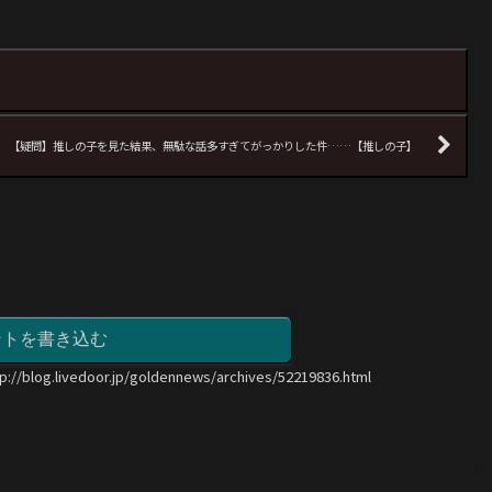
【疑問】推しの子を見た結果、無駄な話多すぎてがっかりした件……【推しの子】
ントを書き込む
tp://blog.livedoor.jp/goldennews/archives/52219836.html