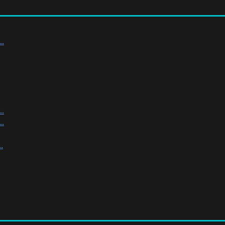
.
.
.
.