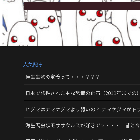
人気記事
原生生物の定義って・・・？？？
日本で発掘された主な恐竜の化石（2011年までの
ヒグマはナマケグマより弱いの？ ナマケグマがト
海生爬虫類モササウルスが好きです・・・ 昔と