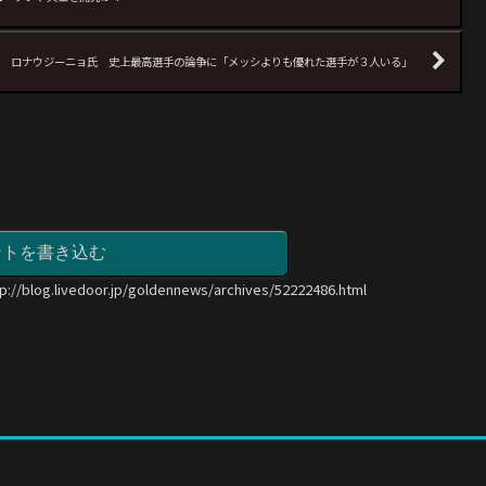
ロナウジーニョ氏 史上最高選手の論争に「メッシよりも優れた選手が３人いる」
ントを書き込む
tp://blog.livedoor.jp/goldennews/archives/52222486.html