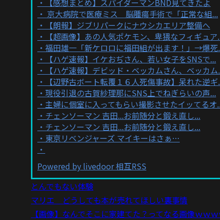
【感想まとめ】スパイダーマンBND見てきたよ
京大病院で医療ミス 脳腫瘍手術で「正常な組...
【朗報】ジブリパークにナウシカエリア整備へ
【超画像】あの人気ポケモン、卑猥なフィギュア..
福田雄一「新ケロロに福田組が出ます！」→爆死..
【ハゲ速報】イケおぢさん、若い女子をSNSで...
【ハゲ速報】デビッド・ベッカムさん、ベッカム..
【辺野古ボート転覆１６人死傷事故】呆れた逆ギ..
現役引退の古賀紗理那にSNS上でねぎらいの声...
主婦に個室に入ってもらい撮影させたイッてるオ..
チェンソーマン 吉田...お前随分と鍛え直し...
チェンソーマン 吉田...お前随分と鍛え直し...
東京リベンジャーズ マイキーはさぁ…
Powered by livedoor 相互RSS
とんでもない体験
マリエ どうしても本が売れてほしい裏事情
【画像】なんでそこに家建てた？ってなる画像ｗｗｗ