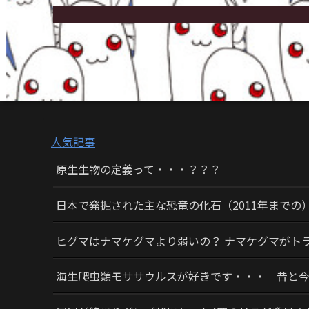
人気記事
原生生物の定義って・・・？？？
日本で発掘された主な恐竜の化石（2011年までの
ヒグマはナマケグマより弱いの？ ナマケグマがト
海生爬虫類モササウルスが好きです・・・ 昔と