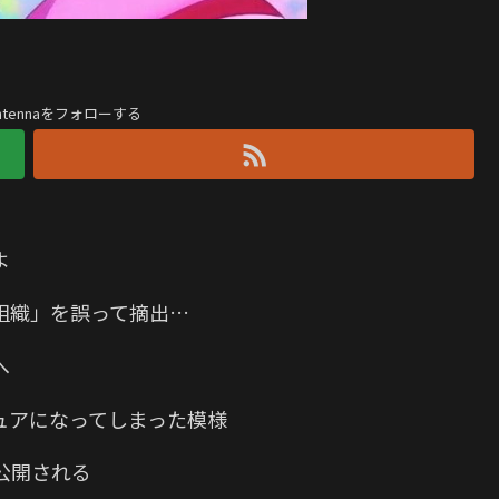
antennaをフォローする
よ
組織」を誤って摘出…
へ
ュアになってしまった模様
“が公開される