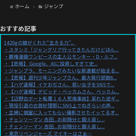
ホーム
ジャンプ
おすすめ記事
1420gの娘がくれた“生きる力”。
スタンミ「ジャングリア行ってきたんだけどほん...
覇権漫画ワンピースの主人公モンキー・D・ルフ...
【悲報】 Google、AIに投資しすぎて史...
ジャンプラ、モーニングみたいな新連載が始まる...
【悲報】週刊少年ジャンプさん、最大発行部数6...
【ハゲ速報】イケおぢさん、若い女子をSNSで...
【ハゲ速報】デビッド・ベッカムさん、ベッカム...
【辺野古ボート転覆１６人死傷事故】呆れた逆ギ...
現役引退の古賀紗理那にSNS上でねぎらいの声...
主婦に個室に入ってもらい撮影させたイッてるオ...
チェンソーマン 吉田...お前随分と鍛え直し...
チェンソーマン 吉田...お前随分と鍛え直し...
東京リベンジャーズ マイキーはさぁ…