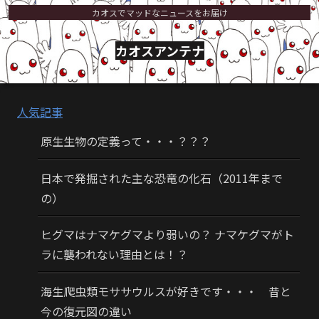
カオスでマッドなニュースをお届け
カオスアンテナ
人気記事
原生生物の定義って・・・？？？
日本で発掘された主な恐竜の化石（2011年まで
の）
ヒグマはナマケグマより弱いの？ ナマケグマがト
ラに襲われない理由とは！？
海生爬虫類モササウルスが好きです・・・ 昔と
今の復元図の違い