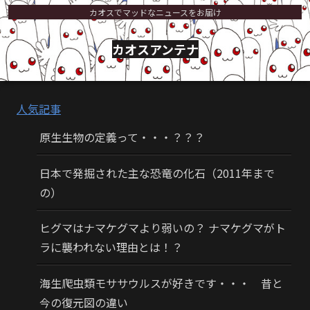
カオスでマッドなニュースをお届け
カオスアンテナ
人気記事
原生生物の定義って・・・？？？
日本で発掘された主な恐竜の化石（2011年まで
の）
ヒグマはナマケグマより弱いの？ ナマケグマがト
ラに襲われない理由とは！？
海生爬虫類モササウルスが好きです・・・ 昔と
今の復元図の違い