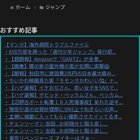
ホーム
ジャンプ
おすすめ記事
【マンガ】海外病院トラブルファイル
650万部を誇った「週刊少年ジャンプ」発行部...
【超朗報】Amazonで「GANTZ」が全巻...
【画像】隣の家の室外機の風が玄関に直撃😱
【朗報】秋田市に建設費2兆円の日本最大級AI...
ちいかわ映画見た客「モモンガかわいい🥰」ナ...
【ハゲ速報】イケおぢさん、若い女子をSNSで...
【ハゲ速報】デビッド・ベッカムさん、ベッカム...
【辺野古ボート転覆１６人死傷事故】呆れた逆ギ...
現役引退の古賀紗理那にSNS上でねぎらいの声...
主婦に個室に入ってもらい撮影させたイッてるオ...
チェンソーマン 吉田...お前随分と鍛え直し...
チェンソーマン 吉田...お前随分と鍛え直し...
東京リベンジャーズ マイキーはさぁ…