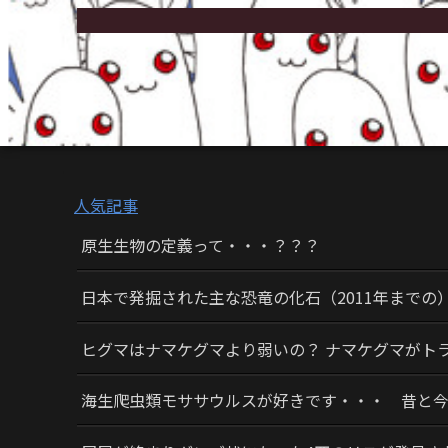
人気記事
原生生物の定義って・・・？？？
日本で発掘された主な恐竜の化石（2011年までの
ヒグマはナマケグマより弱いの？ ナマケグマがト
海生爬虫類モササウルスが好きです・・・ 昔と