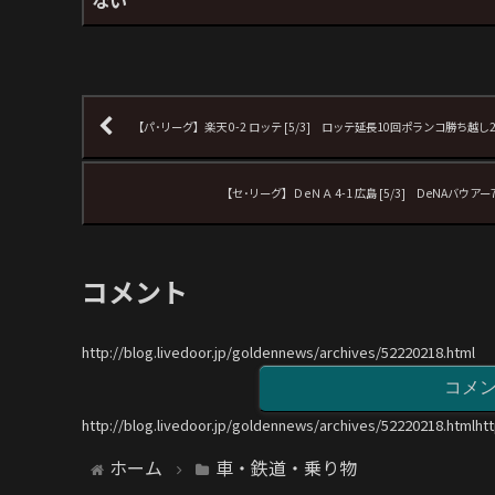
【パ･リーグ】楽天 0-2 ロッテ [5/3] ロッテ延長10回ポランコ勝
【セ･リーグ】ＤeＮＡ 4-1 広島 [5/3] DeN
コメント
http://blog.livedoor.jp/goldennews/archives/52220218.html
コメ
http://blog.livedoor.jp/goldennews/archives/52220218.htmlht
ホーム
車・鉄道・乗り物