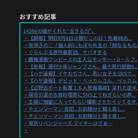
おすすめ記事
1420gの娘がくれた“生きる力”。
【朗報】明日8月8日は銀だこの日！先着88名...
奈須きのこ「個人的にもぽち先生の『姉なるもの..
ぐらんぶる原作最新話、ヤバすぎる
覇権漫画ワンピースの主人公モンキー・D・ルフ..
【悲報】週刊少年ジャンプさん、最大発行部数6...
【ハゲ速報】イケおぢさん、若い女子をSNSで...
【ハゲ速報】デビッド・ベッカムさん、ベッカム..
【辺野古ボート転覆１６人死傷事故】呆れた逆ギ..
現役引退の古賀紗理那にSNS上でねぎらいの声...
主婦に個室に入ってもらい撮影させたイッてるオ..
チェンソーマン 吉田...お前随分と鍛え直し...
チェンソーマン 吉田...お前随分と鍛え直し...
東京リベンジャーズ マイキーはさぁ…