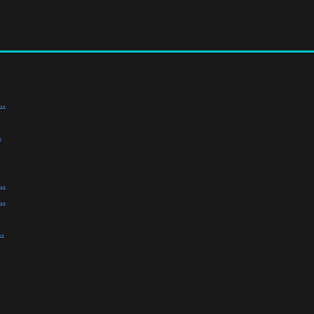
.
.
.
.
.