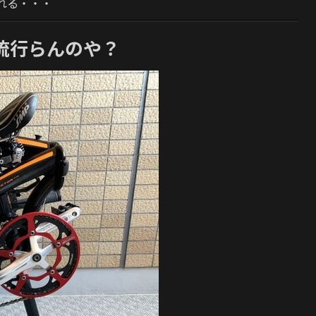
れる・・・
流行らんのや？