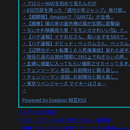
ブロリーMADを初めて見たんだが
650万部を誇った「週刊少年ジャンプ」発行部...
【超朗報】Amazonで「GANTZ」が全巻...
【画像】隣の家の室外機の風が玄関に直撃😱
ちいかわ映画見た客「モモンガかわいい🥰」ナ...
【ハゲ速報】イケおぢさん、若い女子をSNSで...
【ハゲ速報】デビッド・ベッカムさん、ベッカム..
【辺野古ボート転覆１６人死傷事故】呆れた逆ギ..
現役引退の古賀紗理那にSNS上でねぎらいの声...
主婦に個室に入ってもらい撮影させたイッてるオ..
チェンソーマン 吉田...お前随分と鍛え直し...
チェンソーマン 吉田...お前随分と鍛え直し...
東京リベンジャーズ マイキーはさぁ…
Powered by livedoor 相互RSS
とんでもない体験
マリエ どうしても本が売れてほしい裏事情
【画像】なんでそこに家建てた？ってなる画像ｗｗｗ