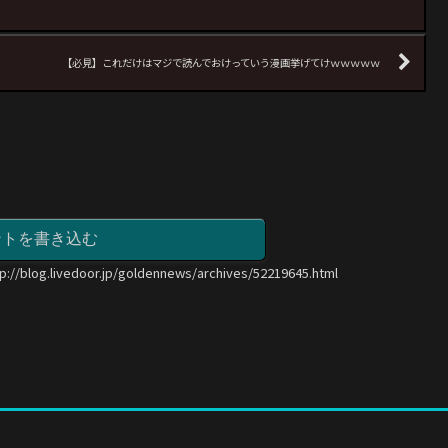
【必見】これだけはマジで読んでおけっていう漫画挙げてけｗｗｗｗｗ
ントを書き込む
tp://blog.livedoor.jp/goldennews/archives/52219645.html