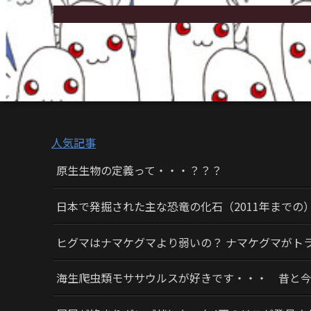
人気記事
原生生物の定義って・・・？？？
日本で発掘された主な恐竜の化石（2011年までの
ヒグマはナマケグマより弱いの？ ナマケグマがト
海生爬虫類モササウルスが好きです・・・ 昔と