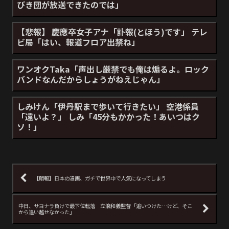
びき団が放送できたのでは」
【悲報】 慶應卒女子アナ「訃報(とほう)です」 テレ
ビ局「はい、報道フロア出禁ね」
ワンオクTaka「声出し厳禁でも俺は煽るよ。ロック
バンドなんだからしょうがねえじゃん」
しみけん「伊丹駅まで歩いて行きたい」 空港係員
「遠いよ？」 しみ「45分もかかった！あいつはク
ソ！」
【朗報】日本の漫画、ガチで世界中で人気になってしまう
中日、サヨナラ負けで最下位転落 立浪和義監督「追いつけた…けど、そこ
から追い越せなかった」