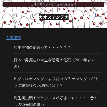
カオスでマッドなニュースをお届け
カオスアンテナ
人気記事
原生生物の定義って・・・？？？
日本で発掘された主な恐竜の化石（2011年まで
の）
ヒグマはナマケグマより弱いの？ ナマケグマがト
ラに襲われない理由とは！？
海生爬虫類モササウルスが好きです・・・ 昔と
今の復元図の違い