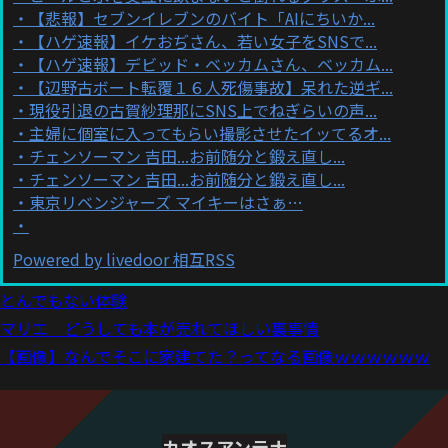
【悲報】セブンイレブンのバイト「AIにちいか...
【ハゲ速報】イケおぢさん、若い女子をSNSで...
【ハゲ速報】デビッド・ベッカムさん、ベッカム...
【辺野古ボート転覆１６人死傷事故】呆れた逆ギ...
現役引退の古賀紗理那にSNS上でねぎらいの声...
主婦に個室に入ってもらい撮影させたイッてるオ...
チェンソーマン 吉田...お前随分と鍛え直し...
チェンソーマン 吉田...お前随分と鍛え直し...
東京リベンジャーズ マイキーはさぁ…
Powered by livedoor 相互RSS
とんでもない体験
マリエ どうしても本が売れてほしい裏事情
【画像】なんでそこに家建てた？ってなる画像ｗｗｗｗｗｗ
カオスアンテナ