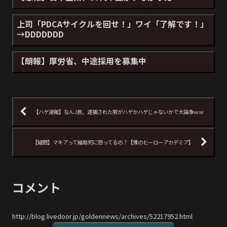
上司「PDCAサイクルを回せ！」ワイ「了解です！」
→DDDDDDD
【朗報】厚労省、中途採用を募集中
【ハゲ速報】なんJ民、逮捕された男がハゲかハゲじゃないかで大論争ｗｗ
【疑問】マキアって結局何に怒ってるの？【僕のヒーローアカデミア】
コメント
http://blog.livedoor.jp/goldennews/archives/52217952.html