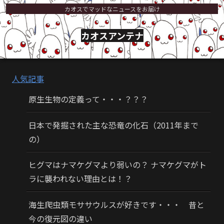
カオスでマッドなニュースをお届け
カオスアンテナ
人気記事
原生生物の定義って・・・？？？
日本で発掘された主な恐竜の化石（2011年まで
の）
ヒグマはナマケグマより弱いの？ ナマケグマがト
ラに襲われない理由とは！？
海生爬虫類モササウルスが好きです・・・ 昔と
今の復元図の違い