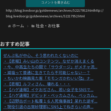
コメントを書き込む
http://blog.livedoor.jp/goldennews/archives/52217952.htmlhttp://
blog.livedoor.jp/goldennews/archives/52217952.html
ホーム
社会・お仕事
おすすめ記事
ぜんぶ私が中心、そう思われたくないのに
【悲報】みい山のコンテンツ、なぜか消えまくる
今、中高生たちの間で「サウダージ」がメチャ流...
減塩って普通に生きてたら不可能じゃない…？
ちいかわ映画見た客「モモンガかわいい🥰」ナ...
【悲報】ルフィさん、壊れる・・・
【ハゲ速報】イケおぢさん、若い女子をSNSで...
【ハゲ速報】デビッド・ベッカムさん、ベッカム...
【辺野古ボート転覆１６人死傷事故】呆れた逆ギ...
現役引退の古賀紗理那にSNS上でねぎらいの声...