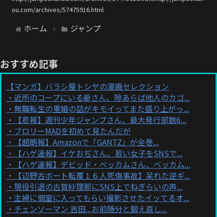
ou.com/archives/57475916.html
ホーム
ジャンプ
おすすめ記事
【マンガ】バラシ屋トシヤの漫画セレクション
近所のコープにいる爺さん、隙あらば他人のカゴ...
無職転生の重婚の話がキモイってまた盛り上がっ...
【悲報】週刊少年ジャンプさん、最大発行部数6...
ブロリーMADを初めて見たんだが
【超朗報】Amazonで「GANTZ」が全巻...
【ハゲ速報】イケおぢさん、若い女子をSNSで...
【ハゲ速報】デビッド・ベッカムさん、ベッカム...
【辺野古ボート転覆１６人死傷事故】呆れた逆ギ...
現役引退の古賀紗理那にSNS上でねぎらいの声...
主婦に個室に入ってもらい撮影させたイッてるオ...
チェンソーマン 吉田...お前随分と鍛え直し...