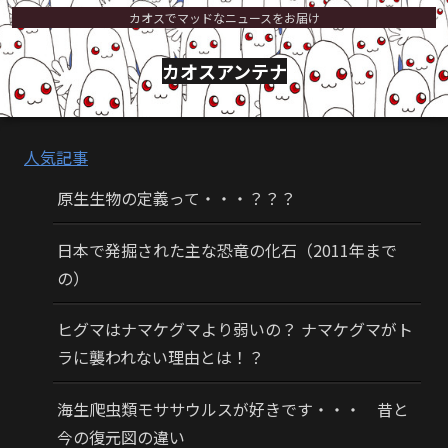
カオスでマッドなニュースをお届け
カオスアンテナ
人気記事
原生生物の定義って・・・？？？
日本で発掘された主な恐竜の化石（2011年まで
の）
ヒグマはナマケグマより弱いの？ ナマケグマがト
ラに襲われない理由とは！？
海生爬虫類モササウルスが好きです・・・ 昔と
今の復元図の違い